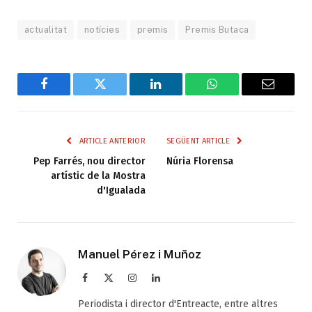
actualitat
notícies
premis
Premis Butaca
Facebook
Twitter
LinkedIn
WhatsApp
Email
ARTICLE ANTERIOR
SEGÜENT ARTICLE
Pep Farrés, nou director
Núria Florensa
artístic de la Mostra
d'Igualada
Manuel Pérez i Muñoz
Facebook
X
Instagram
LinkedIn
(Twitter)
Periodista i director d'Entreacte, entre altres