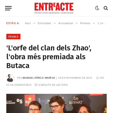
»
»
»
»
ESTÀS A:
Inici
Entrades
Actualitat
Premis
'L'orfe del clan dels Zhao', l'obra més premiada als Butaca
PREMIS
'L'orfe del clan dels Zhao',
l'obra més premiada als
Butaca
PER
MANUEL PÉREZ I MUÑOZ
24 DE NOVEMBRE DE 2014
NO 
HI HA COMENTARIS
4 MINUTS DE LECTURA