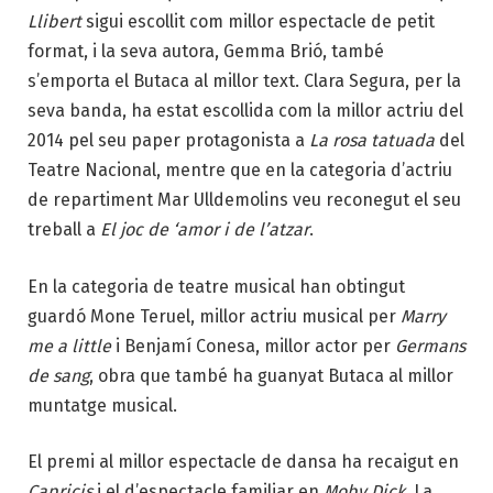
Llibert
sigui escollit com millor espectacle de petit
format, i la seva autora, Gemma Brió, també
s’emporta el Butaca al millor text. Clara Segura, per la
seva banda, ha estat escollida com la millor actriu del
2014 pel seu paper protagonista a
La rosa tatuada
del
Teatre Nacional, mentre que en la categoria d’actriu
de repartiment Mar Ulldemolins veu reconegut el seu
treball a
El joc de ‘amor i de l’atzar
.
En la categoria de teatre musical han obtingut
guardó Mone Teruel, millor actriu musical per
Marry
me a little
i
Benjamí Conesa, millor actor per
Germans
de sang
, obra que també ha guanyat Butaca al millor
muntatge musical.
El premi al millor espectacle de dansa ha recaigut en
Capricis
i el d’espectacle familiar en
Moby Dick
. La