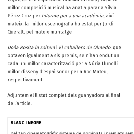
millor composició musical ha anat a parar a Sílvia
Pérez Cruz per
Informe per a una acadèmia,
així
mateix, la millor escenografia ha estat per Jordi
Queralt, pel mateix muntatge
Doña Rosita la soltera
i
El caballero de Olmedo
, que
optaven igualment a sis premis, se n’han endut un
cada un: millor caracterització per a Núria Llunell i
millor disseny d’espai sonor per a Roc Mateu,
respectivament.
Adjuntem el llistat complet dels guanyadors al final
de l’article.
BLANC I NEGRE
Del tan cinematogràfic sistema de nominats i premiats se