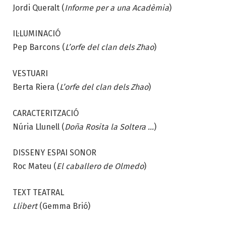
Jordi Queralt
(
Informe per a una Acadèmia
)
IL·LUMINACIÓ
Pep Barcons (
L’orfe del clan dels Zhao
)
VESTUARI
Berta Riera (
L’orfe del clan dels Zhao
)
CARACTERITZACIÓ
Núria Llunell (
Doña Rosita la Soltera …
)
DISSENY ESPAI SONOR
Roc Mateu (
El caballero de Olmedo
)
TEXT TEATRAL
Llibert
(Gemma Brió)