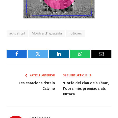
actualitat
Mostra d'Igualada
notícies
Facebook
Twitter
LinkedIn
WhatsApp
Email
ARTICLE ANTERIOR
SEGÜENT ARTICLE
Les estacions d'Italo
'L'orfe del clan dels Zhao',
Calvino
l'obra més premiada als
Butaca