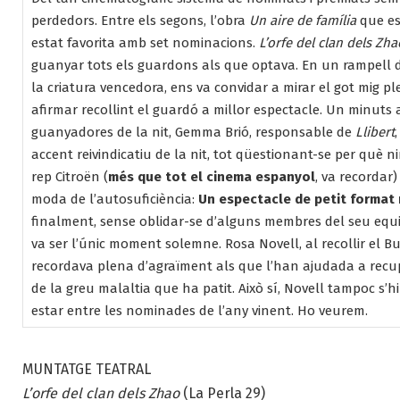
perdedors. Entre els segons, l’obra
Un aire de família
que es
estat favorita amb set nominacions.
L’orfe del clan dels Zha
guanyar tots els guardons als que optava. En un rampell d
la criatura vencedora, ens va convidar a mirar el got mig pl
afirmar recollint el guardó a millor espectacle. Un minuts 
guanyadores de la nit, Gemma Brió, responsable de
Llibert
accent reivindicatiu de la nit, tot qüestionant-se per què n
rep Citroën (
més que tot el cinema espanyol
, va recordar)
moda de l’autosuficiència:
Un espectacle de petit format 
finalment, sense oblidar-se d’alguns membres del seu equ
va ser l’únic moment solemne. Rosa Novell, al recollir el B
recordava plena d’agraïment als que l’han ajudada a recupe
de la greu malaltia que ha patit. Això sí, Novell tampoc s’h
estar entre les nominades de l’any vinent. Ho veurem.
MUNTATGE TEATRAL
L’orfe del clan dels Zhao
(La Perla 29)