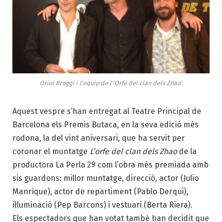
Oriol Broggi i l'equip de l''Orfe del clan dels Zhao'.
Aquest vespre s’han entregat al Teatre Principal de
Barcelona els Premis Butaca, en la seva edició més
rodona, la del vint aniversari, que ha servit per
coronar el muntatge
L’orfe del clan dels Zhao
de la
productora La Perla 29 com l’obra més premiada amb
sis guardons:
millor muntatge, direcció, actor (Julio
Manrique), actor de repartiment (Pablo Derqui),
il·luminació (Pep Barcons) i vestuari (Berta Riera).
Els espectadors que han votat també han decidit que