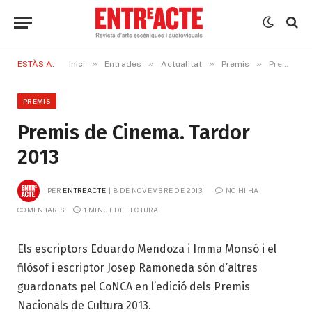
»
»
»
»
ESTÀS A:
Inici
Entrades
Actualitat
Premis
Premis de Cinema. Tardor 2013
PREMIS
Premis de Cinema. Tardor
2013
PER
ENTREACTE
8 DE NOVEMBRE DE 2013
NO HI HA 
COMENTARIS
1 MINUT DE LECTURA
Els escriptors Eduardo Mendoza i Imma Monsó i el
filòsof i escriptor Josep Ramoneda són d’altres
guardonats pel CoNCA en l’edició dels Premis
Nacionals de Cultura 2013.