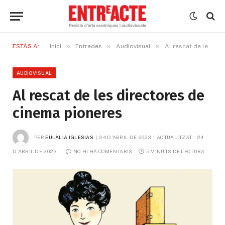
»
»
»
ESTÀS A:
Inici
Entrades
Audiovisual
Al rescat de les directores de cinema pioneres
AUDIOVISUAL
Al rescat de les directores de
cinema pioneres
PER
EULÀLIA IGLESIAS
24 D'ABRIL DE 2023
ACTUALITZAT:
24 
D'ABRIL DE 2023
NO HI HA COMENTARIS
5 MINUTS DE LECTURA