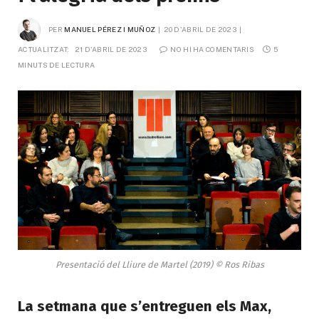
PER
MANUEL PÉREZ I MUÑOZ
20 D'ABRIL DE 2023
ACTUALITZAT:
21 D'ABRIL DE 2023
NO HI HA COMENTARIS
5 
MINUTS DE LECTURA
Presentació del Lliure de Martel (2019) © Ros Ribas
La setmana que s’entreguen els Max,