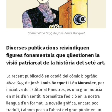
Còmic 'Alice Guy', de José-Louis Bocquet
Diverses publicacions reivindiquen
figures fonamentals que qüestionen la
visió patriarcal de la història del setè art.
La recent publicació en català del còmic biogràfic
Alice Guy
, de
José-Louis Bocquet
i
Léa Murawiec
, per
iniciativa de l’Editorial Finestres, és una gran notícia
en més d’un
sentit. Normalitza l’edició en la nostra
llengua d’un format, la novel·la gràfica, encara poc
traduït, i alhora posa a l’abast del gran públic en un