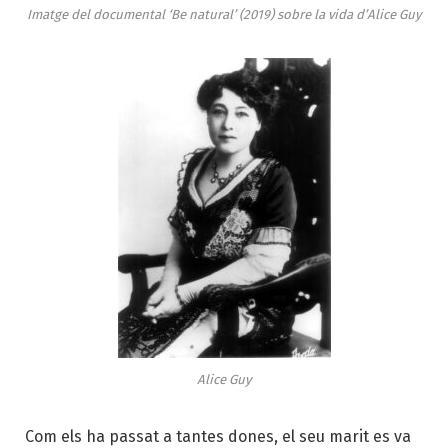
Imatge del documental ‘Be natural’ (2019) sobre la vida d’Alice Guy
Alice Guy
Com els ha passat a tantes dones, el seu marit es va