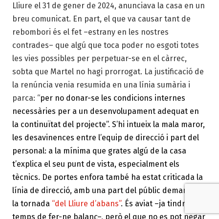
Lliure el 31 de gener de 2024, anunciava la casa en un
breu comunicat. En part, el que va causar tant de
rebombori és el fet –estrany en les nostres
contrades– que algú que toca poder no esgoti totes
les vies possibles per perpetuar-se en el càrrec,
sobta que Martel no hagi prorrogat. La justificació de
la renúncia venia resumida en una línia sumària i
parca: “
per no donar-se les condicions internes
necessàries per a un desenvolupament adequat en
la continuïtat del projecte”. S’hi intueix la mala maror,
les desavinences entre l’equip de direcció i part del
personal: a la mínima que grates algú de la casa
t’explica el seu punt de vista, especialment els
tècnics. De portes enfora també ha estat criticada la
línia de direcció, amb una part del públic demanant
la tornada
“del Lliure d’abans”
. És aviat
–
ja tindrem
temps de fer-ne balanç–, però el que no es pot negar