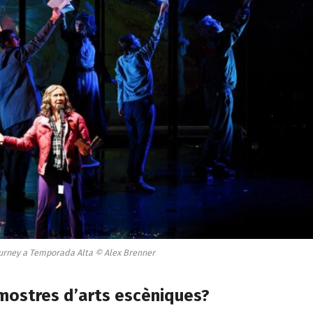
rney a Temporada Alta © Alex Brenner
 mostres d’arts escèniques?