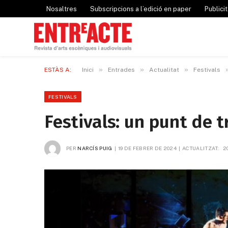
Nosaltres
Subscripcions a l’edició en paper
Publicit
»
»
»
ESTÀS A:
Inici
Entrades
Actualitat
Festivals
FESTIVALS
Festivals: un punt de 
PER
NARCÍS PUIG
19 DE FEBRER DE 2024
ACTUALITZAT:
2