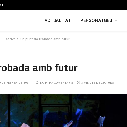
at
ACTUALITAT
PERSONATGES
»
Festivals: un punt de trobada amb futur
trobada amb futur
0 DE FEBRER DE 2024
NO HI HA COMENTARIS
3 MINUTS DE LECTURA