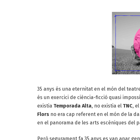
35 anys és una eternitat en el món del teatr
és un exercici de ciència-ficció quasi impo
existia
Temporada Alta
, no existia el
TNC
, e
Flors
no era cap referent en el món de la dan
en el panorama de les arts escèniques del pa
Però segurament fa 35 anys es van anar gene