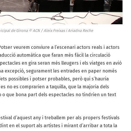
cipal de Girona © ACN / Aleix Freixas i Ariadna Reche
 Potser veurem conviure a l’escenari actors reals i actors
ducció automàtica que faran més fàcil la circulació
ectacles en gira seran més lleugers i els viatges en avió
na excepció, segurament les entrades en paper només
ets possibles i potser probables, però qui s’hauria
es no es comprarien a taquilla, que la majoria dels
o o que bona part dels espectacles no tindrien un text
ival d’aquest any i treballem per als propers festivals
 en el suport als artistes i mirant d’arribar a tota la