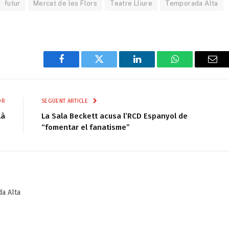
futur
Mercat de les Flors
Teatre Lliure
Temporada Alta
Facebook
Twitter
LinkedIn
WhatsApp
Ema
OR
SEGÜENT ARTICLE
là
La Sala Beckett acusa l’RCD Espanyol de
“fomentar el fanatisme”
da Alta