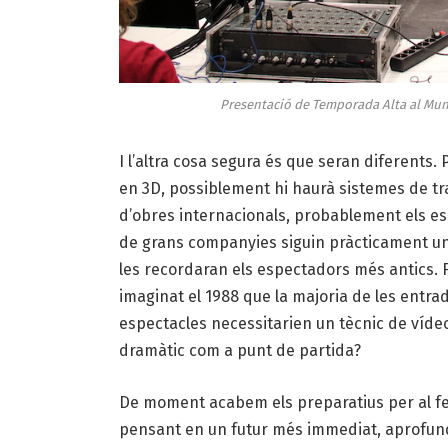
Presentació de Temporada Alta al Muni
I l’altra cosa segura és que seran diferents.
en 3D, possiblement hi haurà sistemes de tra
d’obres internacionals, probablement els esp
de grans companyies siguin pràcticament u
les recordaran els espectadors més antics. F
imaginat el 1988 que la majoria de les entrad
espectacles necessitarien un tècnic de víde
dramàtic com a punt de partida?
De moment acabem els preparatius per al fest
pensant en un futur més immediat, aprofundint