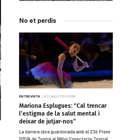
No et perdis
ENTREVISTA
6 D'AGOST DE 2026
Mariona Esplugues: “Cal trencar
l’estigma de la salut mental i
deixar de jutjar-nos”
La darrera obra guardonada amb el 23è Premi
BBVA de Teatre al Millor Espectacle Teatral…