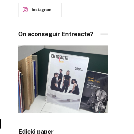
Instagram
On aconseguir Entreacte?
il
Edició paper