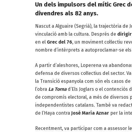
Un dels impulsors del mític Grec de
divendres als 82 anys.
Nascut a Alguaire (Segrià), la trajectòria d
vinculació amb la cultura. Després de
dirigir
en el
Grec del 76
, un moviment col·lectiu re
nombre d’intèrprets a autoproclamar-se els se
A partir d’aleshores, Loperena va abandonar l
defensa de diversos col·lectius del sector. 
la Transició espanyola com són els casos de 
l’obra
La Torna
d’Els Joglars o el contenciós 
de compromís electoral, a més de diversos p
independentistes catalans. També va redacta
de l’Haya contra
José María Aznar
per la int
Recentment, va participar com a assessor leg