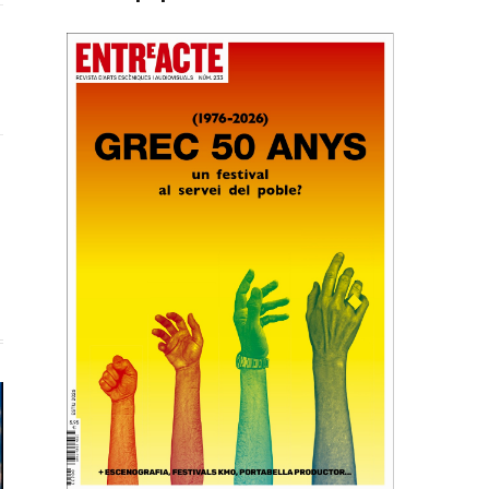
ook
X
(Twitter)