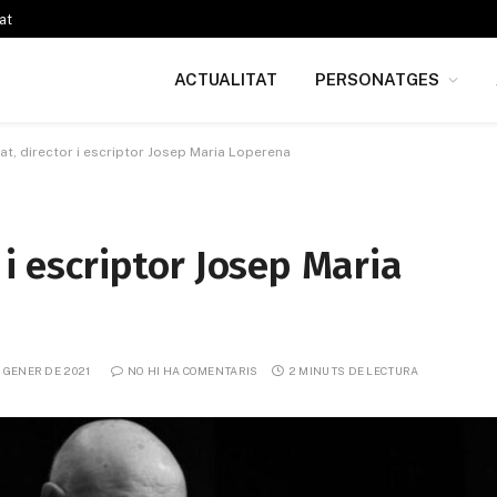
at
ACTUALITAT
PERSONATGES
at, director i escriptor Josep Maria Loperena
 i escriptor Josep Maria
E GENER DE 2021
NO HI HA COMENTARIS
2 MINUTS DE LECTURA