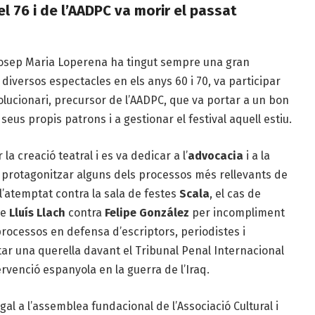
l 76 i de l’AADPC va morir el passat
e Josep Maria Loperena ha tingut sempre una gran
diversos espectacles en els anys 60 i 70, va participar
volucionari, precursor de l’AADPC, que va portar a un bon
us propis patrons i a gestionar el festival aquell estiu.
a creació teatral i es va dedicar a l’
advocacia
i a la
Va protagonitzar alguns dels processos més rellevants de
l’atemptat contra la sala de festes
Scala
, el cas de
de
Lluís Llach
contra
Felipe González
per incompliment
rocessos en defensa d’escriptors, periodistes i
r una querella davant el Tribunal Penal Internacional
ervenció espanyola en la guerra de l’Iraq.
al a l’assemblea fundacional de l’Associació Cultural i