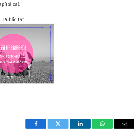
epública).
Publicitat
Facebook
Twitter
LinkedIn
WhatsApp
Ema