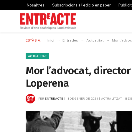
Nosaltres
Subscripcions a l’edició en paper
Publicit
»
»
»
ESTÀS A:
Inici
Entrades
Actualitat
Mor l’advoc
ACTUALITAT
Mor l’advocat, director
Loperena
PER
ENTREACTE
11 DE GENER DE 2021
ACTUALITZAT:
11 D