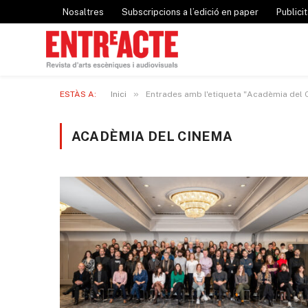
Nosaltres
Subscripcions a l’edició en paper
Publicit
»
ESTÀS A:
Inici
Entrades amb l'etiqueta "Acadèmia del 
ACADÈMIA DEL CINEMA