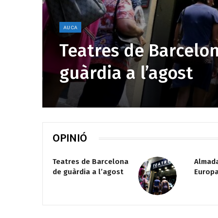
AUCA
Teatres de Barcelo
guàrdia a l’agost
OPINIÓ
La Xarxa Alcover
Esdeve
contra les fronteres
rutina
interiors del teatre en
català