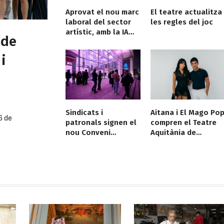
Aprovat el nou marc
El teatre actualitza
laboral del sector
les regles del joc
artístic, amb la IA
 de
encara pendent
i
Sindicats i
Aitana i El Mago Po
6 de
patronals signen el
compren el Teatre
nou Conveni
Aquitània de
Col·lectiu de Teatre
Barcelona