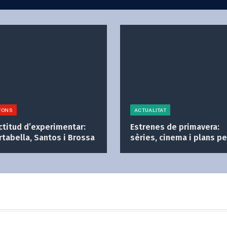
FONS
ACTUALITAT
actitud d’experimentar:
Estrenes de primavera:
rtabella, Santos i Brossa
sèries, cinema i plans pe
gaudir del temps lliure