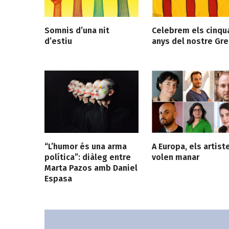
Somnis d’una nit
Celebrem els cinqu
d’estiu
anys del nostre Gre
“L’humor és una arma
A Europa, els artist
política”: diàleg entre
volen manar
Marta Pazos amb Daniel
Espasa