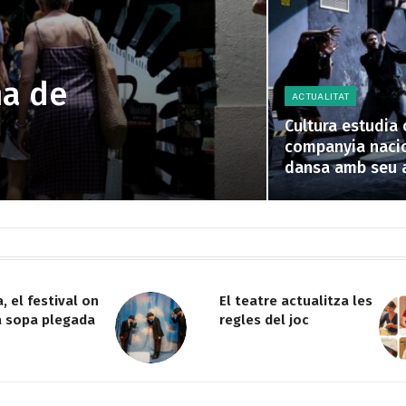
na de
ACTUALITAT
Cultura estudia 
companyia naci
dansa amb seu 
niment vs.
Josep Maria Mestres al
TNC, garantia de
solvència amb
incògnites