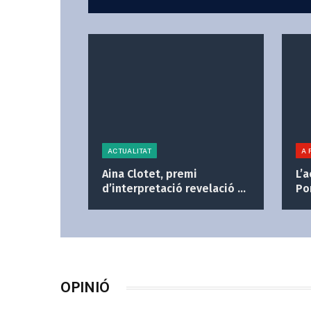
ACTUALITAT
A 
Aina Clotet, premi
L’
d’interpretació revelació a
Po
Canes
OPINIÓ