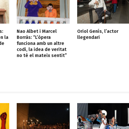
s:
Nao Albet i Marcel
Oriol Genís, l’actor
n la
Borràs: “L’òpera
llegendari
de
funciona amb un altre
codi, la idea de veritat
no té el mateix sentit”