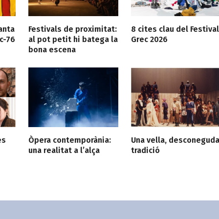
anta
Festivals de proximitat:
8 cites clau del Festival
c-76
al pot petit hi batega la
Grec 2026
bona escena
es
Òpera contemporània:
Una vella, desconegud
una realitat a l’alça
tradició