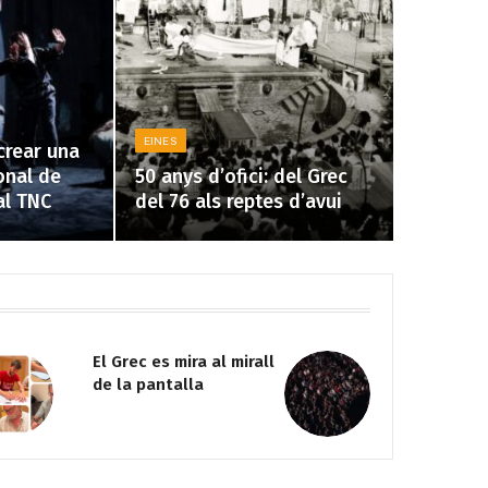
EINES
crear una
onal de
50 anys d’ofici: del Grec
al TNC
del 76 als reptes d’avui
Sis cadires i una taula
La Mostra
rodona per dirigir el
i el talen
TNC
valenciana