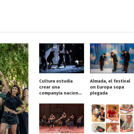
Cultura estudia
Almada, el festival
crear una
on Europa sopa
companyia nacional
plegada
de dansa amb seu al
TNC