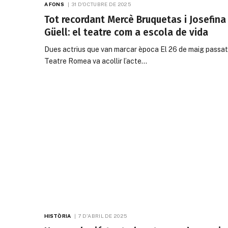
A FONS
31 D'OCTUBRE DE 2025
Tot recordant Mercè Bruquetas i Josefina
Güell: el teatre com a escola de vida
Dues actrius que van marcar època El 26 de maig passat,
Teatre Romea va acollir l’acte…
HISTÒRIA
7 D'ABRIL DE 2025