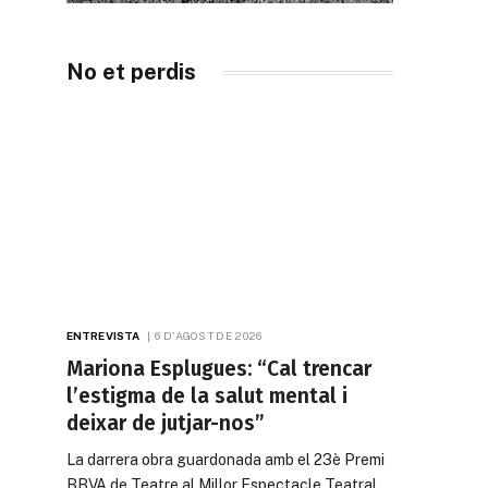
No et perdis
ENTREVISTA
6 D'AGOST DE 2026
Mariona Esplugues: “Cal trencar
l’estigma de la salut mental i
deixar de jutjar-nos”
La darrera obra guardonada amb el 23è Premi
BBVA de Teatre al Millor Espectacle Teatral…