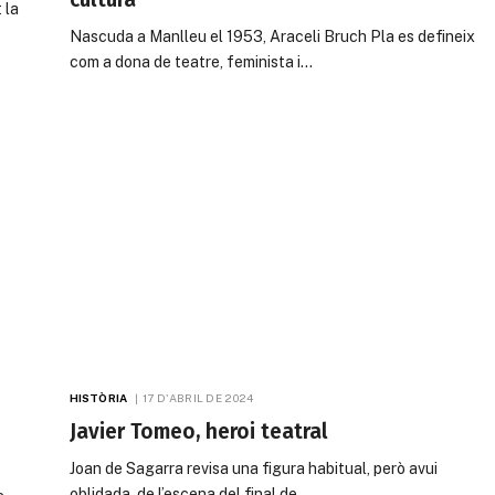
 la
Nascuda a Manlleu el 1953, Araceli Bruch Pla es defineix
com a dona de teatre, feminista i…
HISTÒRIA
17 D'ABRIL DE 2024
Javier Tomeo, heroi teatral
Joan de Sagarra revisa una figura habitual, però avui
oblidada, de l’escena del final de…