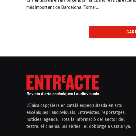
Ens endinsem en els orígens ja mítics del festival escèni
més important de Barcelona. Tornar…
CAR
L’única capçalera en català especialitzada en arts
escèniques i audiovisuals. Entrevistes, reportatges,
notícies, agenda... Tota la informació del sector del
teatre, el cinema, les sèries i el doblatge a Catalunya.