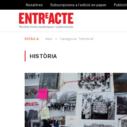
Nosaltres
Subscripcions a l’edició en paper
Publicit
»
ESTÀS A:
Inici
Categoria: "Història"
HISTÒRIA