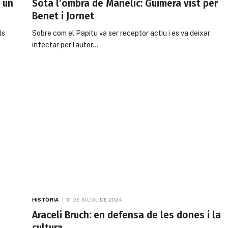
 un
Sota l’ombra de Manelic: Guimerà vist per
Benet i Jornet
ls
Sobre com el Papitu va ser receptor actiu i es va deixar
infectar per l’autor…
HISTÒRIA
31 DE JULIOL DE 2024
Araceli Bruch: en defensa de les dones i la
cultura