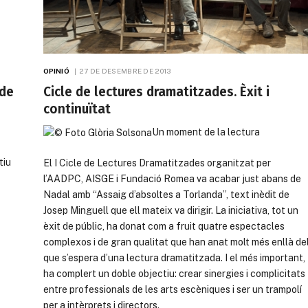
OPINIÓ
27 DE DESEMBRE DE 2013
 de
Cicle de lectures dramatitzades. Èxit i
continuïtat
Un moment de la lectura
tiu
El I Cicle de Lectures Dramatitzades organitzat per
l’AADPC, AISGE i Fundació Romea va acabar just abans de
Nadal amb “Assaig d’absoltes a Torlanda”, text inèdit de
Josep Minguell que ell mateix va dirigir. La iniciativa, tot un
èxit de públic, ha donat com a fruit quatre espectacles
complexos i de gran qualitat que han anat molt més enllà de
que s’espera d’una lectura dramatitzada. I el més important,
ha complert un doble objectiu: crear sinergies i complicitats
entre professionals de les arts escèniques i ser un trampolí
per a intèrprets i directors.