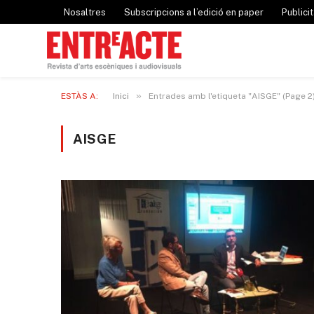
Nosaltres
Subscripcions a l’edició en paper
Publicit
»
ESTÀS A:
Inici
Entrades amb l'etiqueta "AISGE" (Page 2
AISGE