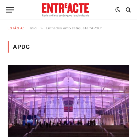
»
ESTÀS A:
Inici
Entrades amb l'etiqueta "APdC"
APDC