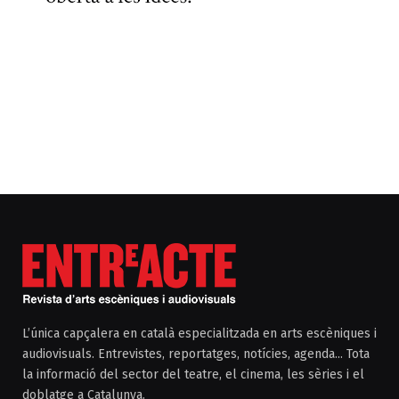
L’única capçalera en català especialitzada en arts escèniques i
audiovisuals. Entrevistes, reportatges, notícies, agenda... Tota
la informació del sector del teatre, el cinema, les sèries i el
doblatge a Catalunya.