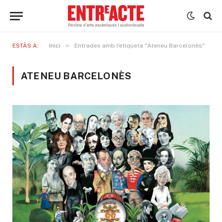
»
ESTÀS A:
Inici
Entrades amb l'etiqueta "Ateneu Barcelonès"
ATENEU BARCELONÈS