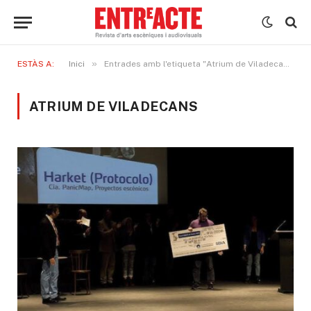
»
ESTÀS A:
Inici
Entrades amb l'etiqueta "Atrium de Viladecans"
ATRIUM DE VILADECANS