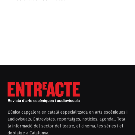
L’única capçalera en català especialitzada en arts escèniques i
audiovisuals. Entrevistes, reportatges, notícies, agenda... Tota
la informació del sector del teatre, el cinema, les sèries i el
doblatge a Catalunya.