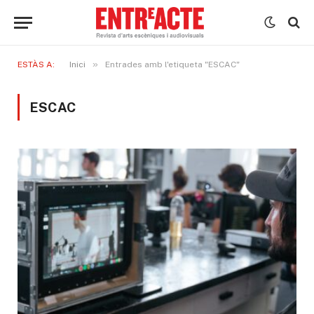
»
ESTÀS A:
Inici
Entrades amb l'etiqueta "ESCAC"
ESCAC