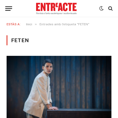
»
ESTÀS A:
Inici
Entrades amb l'etiqueta "FETEN"
FETEN