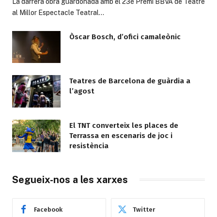
La darrera obra guardonada amb el 23è Premi BBVA de Teatre
al Millor Espectacle Teatral…
Òscar Bosch, d’ofici camaleònic
Teatres de Barcelona de guàrdia a
l’agost
El TNT converteix les places de
Terrassa en escenaris de joc i
resistència
Segueix-nos a les xarxes
Facebook
Twitter