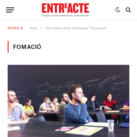
»
ESTÀS A:
Inici
Entrades amb l'etiqueta "fomació"
FOMACIÓ