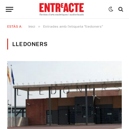
»
ESTÀS A:
Inici
Entrades amb l'etiqueta "lledoners"
LLEDONERS