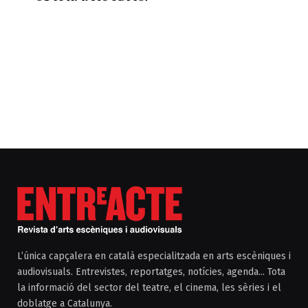
L’única capçalera en català especialitzada en arts escèniques i
audiovisuals. Entrevistes, reportatges, notícies, agenda... Tota
la informació del sector del teatre, el cinema, les sèries i el
doblatge a Catalunya.