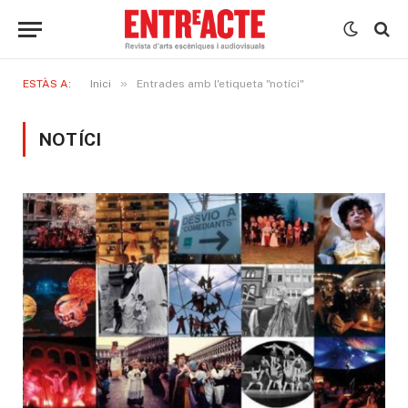
»
ESTÀS A:
Inici
Entrades amb l'etiqueta "notíci"
NOTÍCI