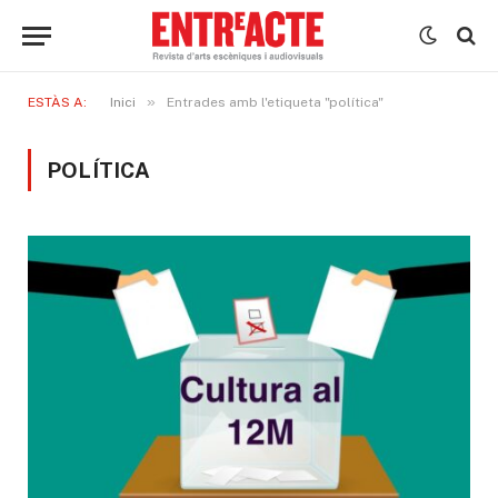
»
ESTÀS A:
Inici
Entrades amb l'etiqueta "política"
POLÍTICA