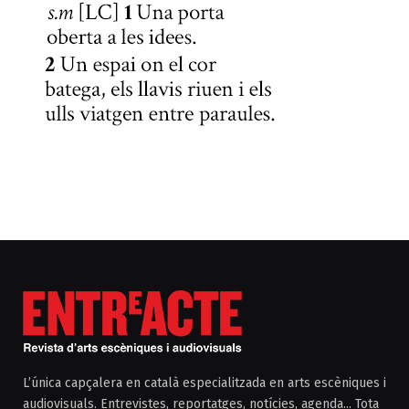
L’única capçalera en català especialitzada en arts escèniques i
audiovisuals. Entrevistes, reportatges, notícies, agenda... Tota