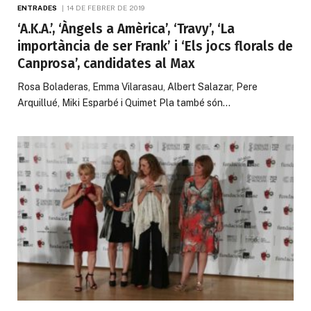
ENTRADES
14 DE FEBRER DE 2019
‘A.K.A.’, ‘Àngels a Amèrica’, ‘Travy’, ‘La
importància de ser Frank’ i ‘Els jocs florals de
Canprosa’, candidates al Max
Rosa Boladeras, Emma Vilarasau, Albert Salazar, Pere
Arquillué, Miki Esparbé i Quimet Pla també són…