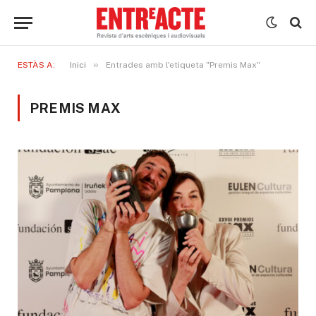
»
ESTÀS A:
Inici
Entrades amb l'etiqueta "Premis Max"
PREMIS MAX