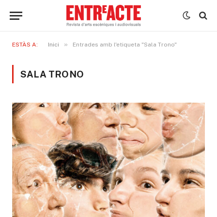
»
ESTÀS A:
Inici
Entrades amb l'etiqueta "Sala Trono"
SALA TRONO