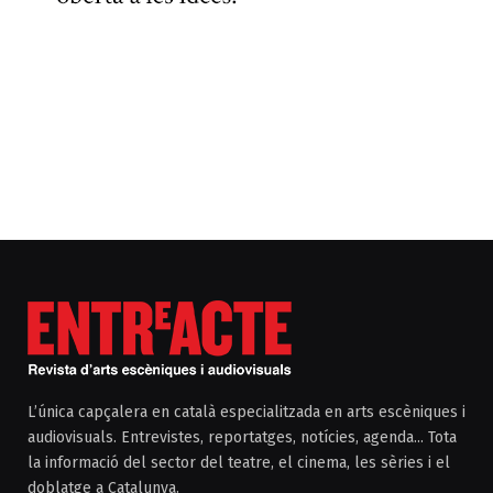
L’única capçalera en català especialitzada en arts escèniques i
audiovisuals. Entrevistes, reportatges, notícies, agenda... Tota
la informació del sector del teatre, el cinema, les sèries i el
doblatge a Catalunya.