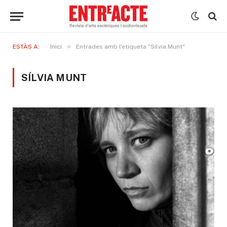
»
ESTÀS A:
Inici
Entrades amb l'etiqueta "Sílvia Munt"
SÍLVIA MUNT