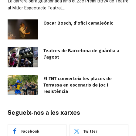
La darrera obra guardonada amb el 23è Premi BBVA de Teatre
al Millor Espectacle Teatral…
Òscar Bosch, d’ofici camaleònic
Teatres de Barcelona de guàrdia a
l’agost
El TNT converteix les places de
Terrassa en escenaris de joc i
resistència
Segueix-nos a les xarxes
Facebook
Twitter