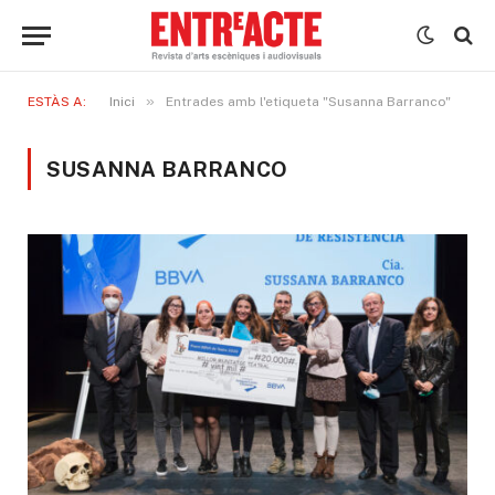
»
ESTÀS A:
Inici
Entrades amb l'etiqueta "Susanna Barranco"
SUSANNA BARRANCO