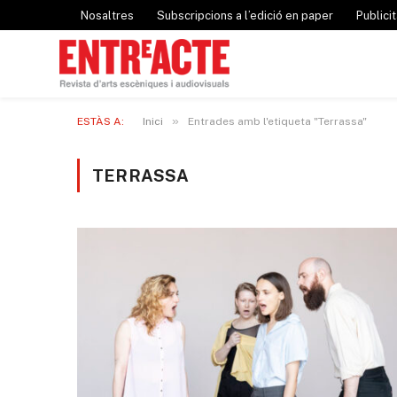
Nosaltres
Subscripcions a l’edició en paper
Publicit
»
ESTÀS A:
Inici
Entrades amb l'etiqueta "Terrassa"
TERRASSA