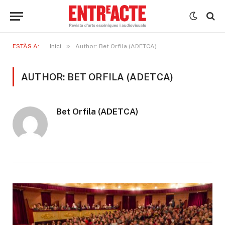
»
ESTÀS A:
Inici
Author: Bet Orfila (ADETCA)
AUTHOR: BET ORFILA (ADETCA)
Bet Orfila (ADETCA)