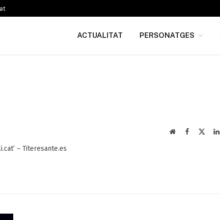
at
ACTUALITAT
PERSONATGES
Web
Facebook
X
(Twit
li.cat’ – Titeresante.es