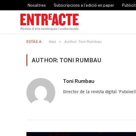
Nosaltres
Subscripcions a l’edició en paper
Publicit
»
ESTÀS A:
Inici
Author: Toni Rumbau
AUTHOR: TONI RUMBAU
Toni Rumbau
Director de la revista digital ‘Putxinel