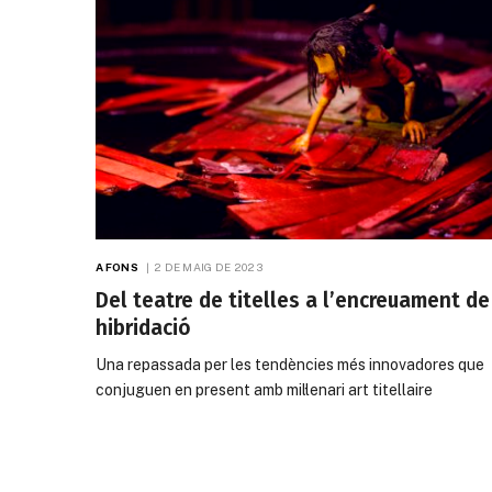
A FONS
2 DE MAIG DE 2023
Del teatre de titelles a l’encreuament de
hibridació
Una repassada per les tendències més innovadores que
conjuguen en present amb mil·lenari art titellaire