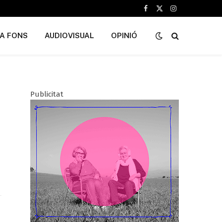
Facebook
X
Instagram
(Twitter)
A FONS
AUDIOVISUAL
OPINIÓ
Publicitat
LinkedIn
ter)