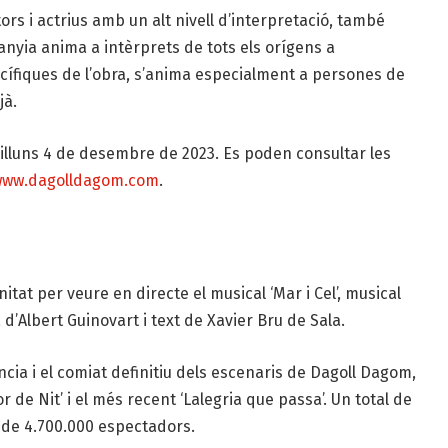
rs i actrius amb un alt nivell d’interpretació, també
nyia anima a intèrprets de tots els orígens a
cífiques de l’obra, s’anima especialment a persones de
jà.
dilluns 4 de desembre de 2023. Es poden consultar les
ww.dagolldagom.com
.
tat per veure en directe el musical ‘Mar i Cel’, musical
d’Albert Guinovart i text de Xavier Bru de Sala.
ncia i el comiat definitiu dels escenaris de Dagoll Dagom,
 de Nit’ i el més recent ‘Lalegria que passa’. Un total de
 de 4.700.000 espectadors.