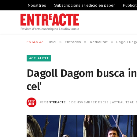
Nosaltres
Subscripcions a l’edició en paper
Publicit
»
»
»
ESTÀS A:
Inici
Entrades
Actualitat
Dagoll Dago
ACTUALITAT
Dagoll Dagom busca int
cel’
PER
ENTREACTE
6 DE NOVEMBRE DE 2023
ACTUALITZAT: