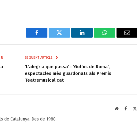
Facebook
Twitter
LinkedIn
WhatsApp
Ema
OR
SEGÜENT ARTICLE
xa
‘L’alegria que passa’ i ‘Golfus de Roma’,
espectacles més guardonats als Premis
Teatremusical.cat
Web
Faceb
als de Catalunya. Des de 1988.