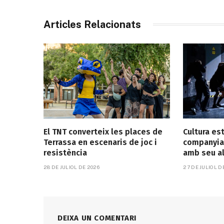
Articles Relacionats
El TNT converteix les places de
Cultura es
Terrassa en escenaris de joc i
companyia
resistència
amb seu a
28 DE JULIOL DE 2026
27 DE JULIOL D
DEIXA UN COMENTARI