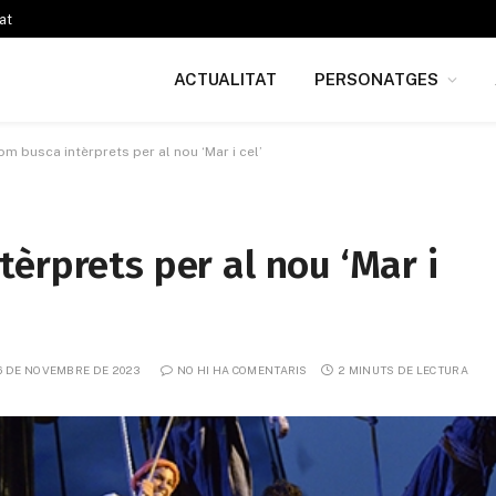
at
ACTUALITAT
PERSONATGES
m busca intèrprets per al nou ‘Mar i cel’
èrprets per al nou ‘Mar i
6 DE NOVEMBRE DE 2023
NO HI HA COMENTARIS
2 MINUTS DE LECTURA