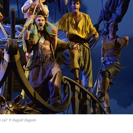
i cel' © Dagoll Dagom