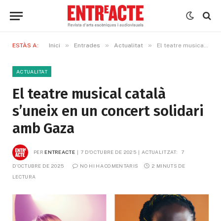
»
»
»
ESTÀS A:
Inici
Entrades
Actualitat
El teatre musical català s’uneix en un concert solidari amb Gaza
ACTUALITAT
El teatre musical català
s’uneix en un concert solidari
amb Gaza
PER
ENTREACTE
7 D'OCTUBRE DE 2025
ACTUALITZAT:
7 
D'OCTUBRE DE 2025
NO HI HA COMENTARIS
2 MINUTS DE 
LECTURA