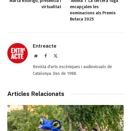
Marta Rodrigo, presència i
‘Ànima’ i ‘La tercera fuga’
virtualitat
encapçalen les
nominacions als Premis
Butaca 2025
Entreacte
Web
Facebook
X
(Twitter)
Revista d'arts escèniques i audiovisuals de
Catalunya. Des de 1988.
Articles Relacionats