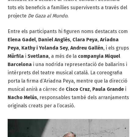
tots els beneficis a famílies supervivents a través del
projecte
De Gaza al Mundo
.
Entre els participants hi figuren noms destacats com
Elena Gadel
,
Daniel Anglès
,
Clara Peya
,
Ariadna
Peya
,
Kathy i Yolanda Sey
,
Andreu Gallén
, i els grups
Mürfila
i
Svetlana
, a més de la
companyia Miquel
Barcelona
i una nodrida representació de ballarins i
intèrprets del teatre musical català. La coreografia
porta la firma d’Ariadna Peya, mentre que la direcció
musical anirà a càrrec de
Cisco Cruz
,
Paula Grande
i
Nacho Melús
, responsables també dels arranjaments
originals creats per a l’ocasió.