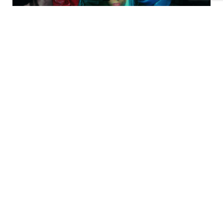
‘Mary’s Room (Black box)’ © Uku’Pacha / Tantarantana
En cinema, la Marta espera l’estrena d’
Amor eterno
,
llargmetratge dirigit per Mario Pagano que barreja
cinema i arts plàstiques, avalat per museus com el
Thyssen-Bornemisza de Madrid, film que enguany
començarà el seu circuit per diversos festivals.
Publicitat