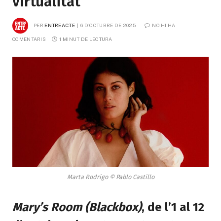
virtualitat
PER
ENTREACTE
6 D'OCTUBRE DE 2025
NO HI HA 
COMENTARIS
1 MINUT DE LECTURA
Marta Rodrigo © Pablo Castillo
Mary’s Room (Blackbox)
, de l’1 al 12