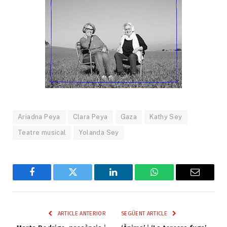
Ariadna Peya
Clara Peya
Gaza
Kathy Sey
Teatre musical
Yolanda Sey
Facebook
Twitter
LinkedIn
WhatsApp
Email
ARTICLE ANTERIOR
SEGÜENT ARTICLE