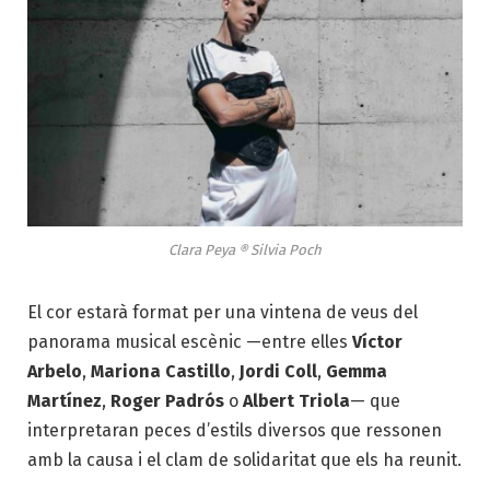
Clara Peya ® Silvia Poch
El cor estarà format per una vintena de veus del
panorama musical escènic —entre elles
Víctor
Arbelo
,
Mariona Castillo
,
Jordi Coll
,
Gemma
Martínez
,
Roger Padrós
o
Albert Triola
— que
interpretaran peces d’estils diversos que ressonen
amb la causa i el clam de solidaritat que els ha reunit.