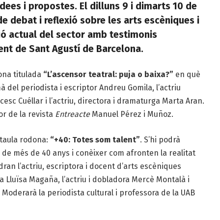
es i propostes. El dilluns 9 i dimarts 10 de
 debat i reflexió sobre les arts escèniques i
ció actual del sector amb testimonis
ent de Sant Agustí de Barcelona.
dona titulada
“L’ascensor teatral: puja o baixa?”
en què
à del periodista i escriptor Andreu Gomila, l’actriu
cesc Cuéllar i l’actriu, directora i dramaturga Marta Aran.
or de la revista
Entreacte
Manuel Pérez i Muñoz.
 taula rodona:
“+40: Totes som talent”
. S’hi podrà
 de més de 40 anys i conèixer com afronten la realitat
ran l’actriu, escriptora i docent d’arts escèniques
a Lluïsa Magaña, l’actriu i dobladora Mercè Montalà i
. Moderarà la periodista cultural i professora de la UAB