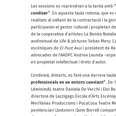
Les sessions es reprendran a la tarda amb
“
conèixer”
. En aquesta taula rodona, que es 
realitats al voltant de la contractació i la ge
participaran el gestor cultural i propietari de
de la cooperativa d’artistes La Bonita Natali
audiovisual de Life & pictures Sebas Mery. L’
escèniques de
El Punt Avui
i president de Re
advocades de l’AADPC Andrea Leunda –especia
en propietat intel·lectual i drets d’autor.
L’endemà, dimarts, es farà una darrera taula
professionals en un entorn canviant”
. De 
LAminimAL teatre Daniela De Vecchi i Eloi Be
directora de Lazzigags Escola d’Arts Escèniqu
MeriYanes Produccions i PocaCosa Teatre Meri
penitenciari Lledoners Quim Borrell comparti