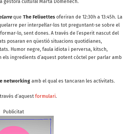
 la gestora cultural Marta Domènech.
elarre
que
The Feliuettes
oferiran de 12:30h a 13:45h. La
uelarre per interpel·lar-los tot preguntant-se sobre el
formar-lo, sent dones. A través de l’esperit nascut del
ts posaran en qüestió situacions quotidianes,
ats. Humor negre, faula idiota i perversa, kitsch,
 els ingredients d’aquest potent còctel per parlar amb
de networking
amb el qual es tancaran les activitats.
través d’aquest
formulari
.
Publicitat