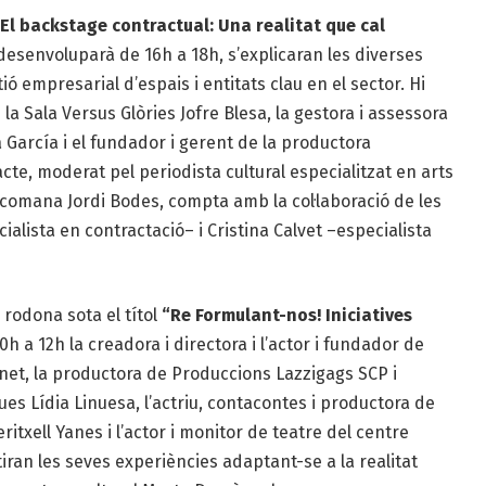
El backstage contractual: Una realitat que cal
desenvoluparà de 16h a 18h, s’explicaran les diverses
stió empresarial d’espais i entitats clau en el sector. Hi
 la Sala Versus Glòries Jofre Blesa, la gestora i assessora
a García i el fundador i gerent de la productora
acte, moderat pel periodista cultural especialitzat en arts
comana Jordi Bodes, compta amb la col·laboració de les
lista en contractació– i Cristina Calvet –especialista
 rodona sota el títol
“Re Formulant-nos! Iniciatives
10h a 12h la creadora i directora i l’actor i fundador de
net, la productora de Produccions Lazzigags SCP i
es Lídia Linuesa, l’actriu, contacontes i productora de
txell Yanes i l’actor i monitor de teatre del centre
ran les seves experiències adaptant-se a la realitat