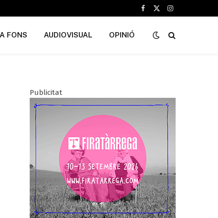
Facebook
X
Instagram
(Twitter)
A FONS
AUDIOVISUAL
OPINIÓ
Publicitat