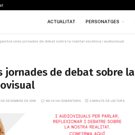
at
ACTUALITAT
PERSONATGES
anitza unes jornades de debat sobre la realitat escènica i audiovisual
s jornades de debat sobre la
iovisual
 DE DESEMBRE DE 2019
NO HI HA COMENTARIS
3 MINUTS DE LECTURA