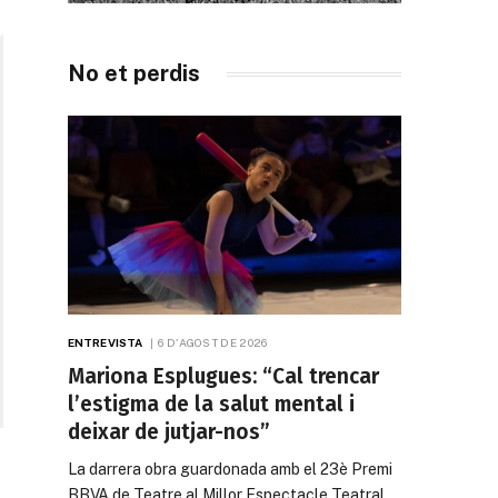
No et perdis
ENTREVISTA
6 D'AGOST DE 2026
Mariona Esplugues: “Cal trencar
l’estigma de la salut mental i
deixar de jutjar-nos”
La darrera obra guardonada amb el 23è Premi
BBVA de Teatre al Millor Espectacle Teatral…