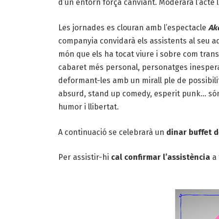
d’un entorn força canviant. Moderarà l’acte
Les jornades es clouran amb l’espectacle
Ak
companyia convidarà els assistents al seu aq
món que els ha tocat viure i sobre com trans
cabaret més personal, personatges inespera
deformant-les amb un mirall ple de possibilit
absurd, stand up comedy, esperit punk… són
humor i llibertat.
A continuació se celebrarà un
dinar buffet 
Per assistir-hi
cal confirmar l’assistència
a 