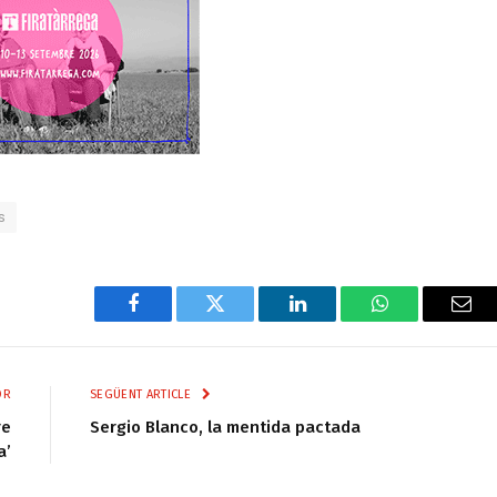
s
Facebook
Twitter
LinkedIn
WhatsApp
Ema
OR
SEGÜENT ARTICLE
re
Sergio Blanco, la mentida pactada
a’