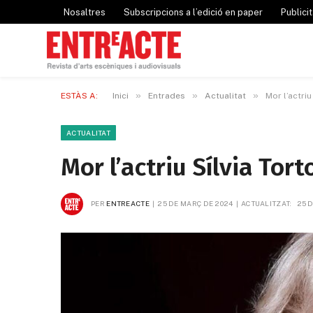
Nosaltres
Subscripcions a l’edició en paper
Publicit
»
»
»
ESTÀS A:
Inici
Entrades
Actualitat
Mor l’actriu
ACTUALITAT
Mor l’actriu Sílvia Tort
PER
ENTREACTE
25 DE MARÇ DE 2024
ACTUALITZAT:
25 