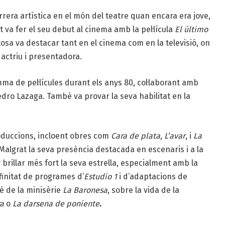
arrera artística en el món del teatre quan encara era jove,
at va fer el seu debut al cinema amb la pel·lícula
El último
tosa va destacar tant en el cinema com en la televisió, on
actriu i presentadora.
ma de pel·lícules durant els anys 80, col·laborant amb
edro Lazaga. També va provar la seva habilitat en la
oduccions, incloent obres com
Cara de plata
,
L’avar
, i
La
algrat la seva presència destacada en escenaris i a la
er brillar més fort la seva estrella, especialment amb la
finitat de programes d’
Estudio 1
i d’adaptacions de
é de la minisèrie
La Baronesa
, sobre la vida de la
ra
o
La darsena de poniente
.