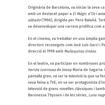
Originària de Barcelona, va iniciar la seva c
amb un destacat paper a
El Màgic d’Oz
i avi
sábado
(1966), dirigida per Pere Balañà. Tor
va desenvolupar una carrera prolífica com a 
En el cinema, va treballar en una àmplia gam
directors reconeguts com José Luis Garci i P
direcció el 1998 amb
Muñequitas lindas
.
En el teatre, va participar en nombroses pr
herida luminosa
de Josep Maria de Sagarra. M
pantalla gran, va ser la televisió la que va f
seva feina a TVE, on va ser protagonista d’in
televisió de grans novel·les clàssiques i tamb
Baronessa Thyssen i de les sèries,
Luna neg