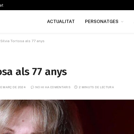
at
ACTUALITAT
PERSONATGES
 Sílvia Tortosa als 77 anys
osa als 77 anys
DE MARÇ DE 2024
NO HI HA COMENTARIS
2 MINUTS DE LECTURA