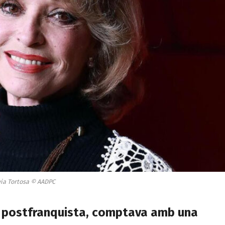
via Tortosa © AADPC
a postfranquista, comptava amb una