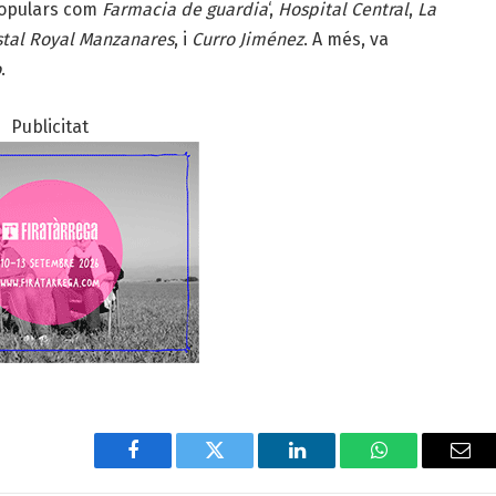
 populars com
Farmacia de guardia
‘,
Hospital Central
,
La
tal Royal Manzanares
, i
Curro Jiménez
. A més, va
o
.
Publicitat
Facebook
Twitter
LinkedIn
WhatsApp
Ema