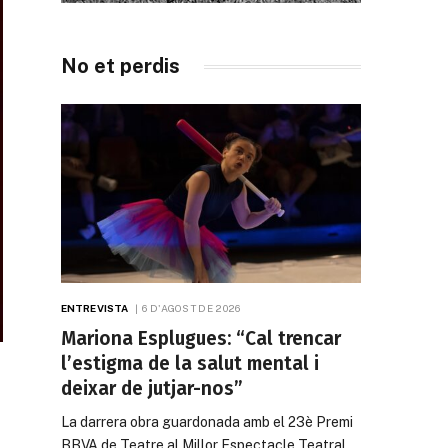
No et perdis
ENTREVISTA
6 D'AGOST DE 2026
Mariona Esplugues: “Cal trencar
l’estigma de la salut mental i
deixar de jutjar-nos”
La darrera obra guardonada amb el 23è Premi
BBVA de Teatre al Millor Espectacle Teatral…