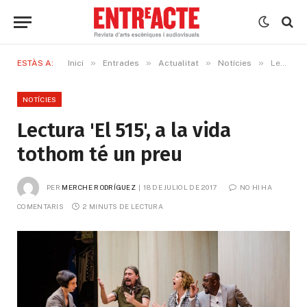
»
»
»
»
ESTÀS A:
Inici
Entrades
Actualitat
Notícies
Lectura 'El 515', a la vida tothom té un preu
NOTÍCIES
Lectura 'El 515', a la vida
tothom té un preu
PER
MERCHE RODRÍGUEZ
18 DE JULIOL DE 2017
NO HI HA 
COMENTARIS
2 MINUTS DE LECTURA