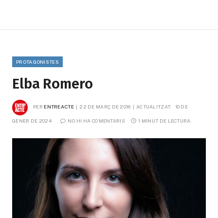
PROTAGONISTES
Elba Romero
PER
ENTREACTE
22 DE MARÇ DE 2016
ACTUALITZAT:
10 DE 
GENER DE 2024
NO HI HA COMENTARIS
1 MINUT DE LECTURA