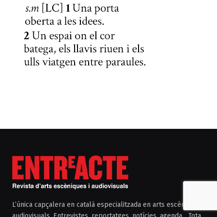
L’única capçalera en català especialitzada en arts escèniques i
audiovisuals. Entrevistes, reportatges, notícies, agenda... Tota