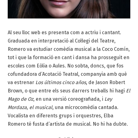
Al seu lloc web es presenta com a actriu i cantant.
Graduada en interpretació al Col·legi del Teatre,
Romero va estudiar comèdia musical a la Coco Comín,
tot i que la formació en cant i dansa ha prosseguit en
escoles com Eòlia o Aules. No sobta, doncs, que fos
cofundadora d’Acotació Teatral, companyia amb què
va estrenar
Los últimos cinco años
, de Jason Robert
Brown, o que entre els seus darrers treballs hi hagi
El
Mago de Oz
, en una versió coreografiada, i
Ley
Mordaza, el musical
, una microcomèdia cantada.
Vocalista en diferents grups i orquestres, Elba
Romero té fusta d’artista de musical. No hi ha dubte.