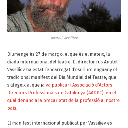
Anatoli Vassiliev
Diumenge és 27 de març o, el que és el mateix, la
diada internacional del teatre. El director rus Anatoli
Vassiliev ha estat l’encarregat d’escriure enguany el
tradicional manifest del Dia Mundial del Teatre, que
s’afegeix al que ja
va publicar l’Associació d’Actors i
Directors Professionals de Catalunya (AADPC), en el
qual denuncia la precarietat de la professió al nostre
país
.
El manifest internacional publicat per Vassiliev es