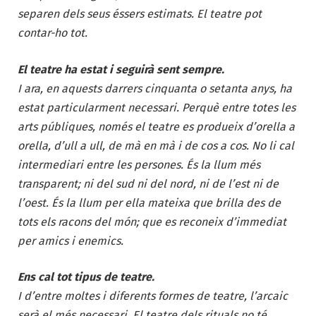
separen dels seus éssers estimats. El teatre pot
contar-ho tot.
El teatre ha estat i seguirà sent sempre.
I ara, en aquests darrers cinquanta o setanta anys, ha
estat particularment necessari. Perquè entre totes les
arts públiques, només el teatre es produeix d’orella a
orella, d’ull a ull, de mà en mà i de cos a cos. No li cal
intermediari entre les persones. És la llum més
transparent; ni del sud ni del nord, ni de l’est ni de
l’oest. És la llum per ella mateixa que brilla des de
tots els racons del món; que es reconeix d’immediat
per amics i enemics.
Ens cal tot tipus de teatre.
I d’entre moltes i diferents formes de teatre, l’arcaic
serà el més necessari. El teatre dels rituals no té