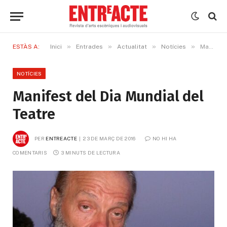
»
»
»
»
ESTÀS A:
Inici
Entrades
Actualitat
Notícies
Manifest del Dia Mundial del Teatre
NOTÍCIES
Manifest del Dia Mundial del
Teatre
PER
ENTREACTE
23 DE MARÇ DE 2016
NO HI HA 
COMENTARIS
3 MINUTS DE LECTURA