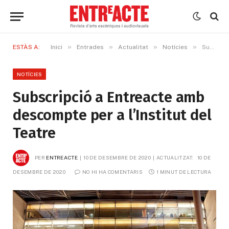
»
»
»
»
ESTÀS A:
Inici
Entrades
Actualitat
Notícies
Subscripció a Entreacte amb descompte per a l’Institut del Teatre
NOTÍCIES
Subscripció a Entreacte amb
descompte per a l’Institut del
Teatre
PER
ENTREACTE
10 DE DESEMBRE DE 2020
ACTUALITZAT:
10 DE 
DESEMBRE DE 2020
NO HI HA COMENTARIS
1 MINUT DE LECTURA