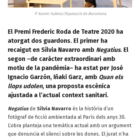
© Xavier Subies/Diputació de Barcelona
El Premi Frederic Roda de Teatre 2020 ha
atorgat dos guardons. El primer ha
recaigut en Sílvia Navarro amb
Negatius
. El
segon –de caràcter extraordinari amb
motiu de la pandèmia– ha estat per José
Ignacio Garzón, Iñaki Garz, amb
Quan els
llops udolen
, una proposta escènica
ajustada a l’actual context sanitari.
Negatius
de
Sílvia Navarro
és la història d’un
fotògraf de ficció ambientada al París dels anys 30.
L’obra planteja una temàtica actual amb un argument
que denuncia el silenci sobre les dones. El jurat n’ha