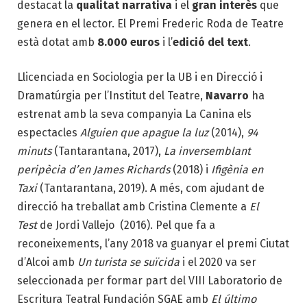
destacat la
qualitat narrativa
i el
gran interès
que
genera en el lector. El Premi Frederic Roda de Teatre
està dotat amb
8.000 euros
i l’
edició del text
.
Llicenciada en Sociologia per la UB i en Direcció i
Dramatúrgia per l’Institut del Teatre,
Navarro
ha
estrenat amb la seva companyia La Canina els
espectacles
Alguien que apague la luz
(2014),
94
minuts
(Tantarantana, 2017),
La inversemblant
peripècia d’en James Richards
(2018) i
Ifigènia en
Taxi
(Tantarantana, 2019). A més, com ajudant de
direcció ha treballat amb Cristina Clemente a
El
Test
de Jordi Vallejo (2016). Pel que fa a
reconeixements, l’any 2018 va guanyar el premi Ciutat
d’Alcoi amb
Un turista se suïcida
i el 2020 va ser
seleccionada per formar part del VIII Laboratorio de
Escritura Teatral Fundación SGAE amb
El último