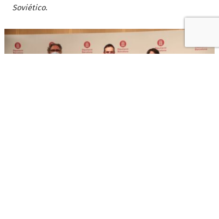
Soviético
.
Ignasi Roda (ADB) i Joan Carles Garcia Cañizares (Diba) lliuren el primer
Premi Frederic Roda 2020 a Sílvia Navarro © Xavier Subies/Diputació de
Barcelona