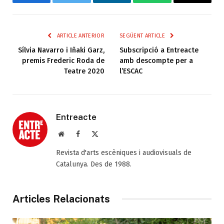
Facebook
Twitter
LinkedIn
WhatsApp
Email
ARTICLE ANTERIOR
SEGÜENT ARTICLE
Sílvia Navarro i Iñaki Garz,
Subscripció a Entreacte
premis Frederic Roda de
amb descompte per a
Teatre 2020
l’ESCAC
Entreacte
Web
Facebook
X
(Twitter)
Revista d'arts escèniques i audiovisuals de
Catalunya. Des de 1988.
Articles Relacionats