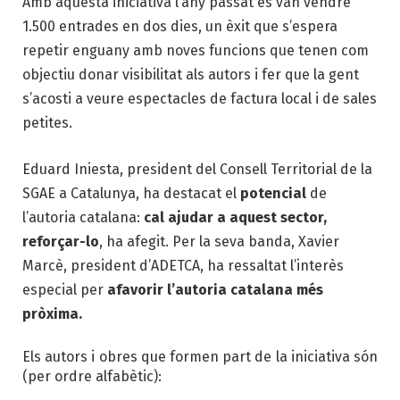
Amb aquesta iniciativa l’any passat es van vendre
1.500 entrades en dos dies, un èxit que s’espera
repetir enguany amb noves funcions que tenen com
objectiu donar visibilitat als autors i fer que la gent
s’acosti a veure espectacles de factura local i de sales
petites.
Eduard Iniesta, president del Consell Territorial de la
SGAE a Catalunya, ha destacat el
potencial
de
l’autoria catalana:
cal ajudar a aquest sector,
reforçar-lo
, ha afegit. Per la seva banda, Xavier
Marcè, president d’ADETCA, ha ressaltat l’interès
especial per
afavorir l’autoria catalana més
pròxima.
Els autors i obres que formen part de la iniciativa són
(per ordre alfabètic):