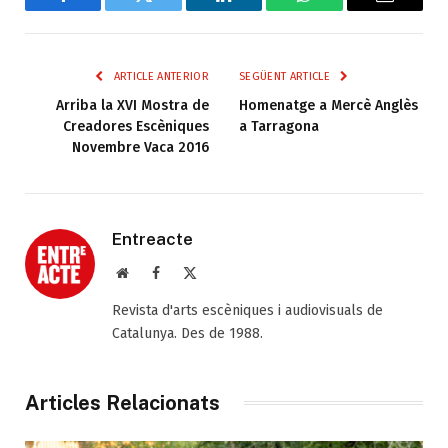
Facebook
Twitter
LinkedIn
WhatsApp
Email
ARTICLE ANTERIOR
SEGÜENT ARTICLE
Arriba la XVI Mostra de
Homenatge a Mercè Anglès
Creadores Escèniques
a Tarragona
Novembre Vaca 2016
Entreacte
Web
Facebook
X
(Twitter)
Revista d'arts escèniques i audiovisuals de
Catalunya. Des de 1988.
Articles Relacionats