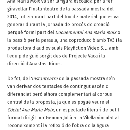
Ana María Moix va ser la figura escollida per a fer
giravoltar l’Instanteatre de la passada mostra del
2014, tot emprant part del tou de material que es va
generar durant la Jornada de procés de creació
perquè formi part del
Docuemental Ana María Moix
o
la passió per la paraula
, una coproducció amb TV3 i la
productora d’audiovisuals Playfiction Video S.L. amb
l’equip de guió sorgit des de Projecte Vaca i la
direcció d’Anastasi Rinos.
De fet, de l
‘Instanteatre
de la passada mostra se’n
van derivar dos tentacles de contingut escènic
diferenciat però alhora complementari al corpus
central de la proposta, ja que es pogué veure el
Còctel Ana María Moix
, un espectacle literari de petit
format dirigit per Gemma Julià a La Vilella vinculat al
reconeixement i la reflexió de l’obra de la figura