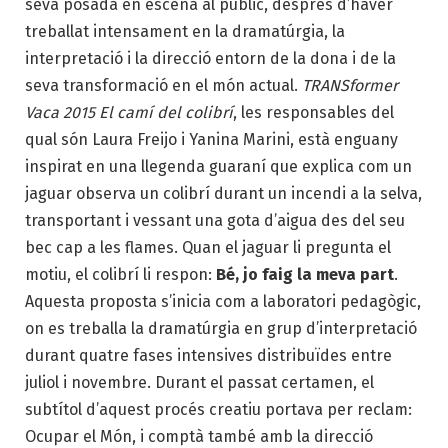
seva posada en escena al públic, després d’haver
treballat intensament en la dramatúrgia, la
interpretació i la direcció entorn de la dona i de la
seva transformació en el món actual.
TRANSformer
Vaca 2015 El camí del colibrí
, les responsables del
qual són Laura Freijo i Yanina Marini, està enguany
inspirat en una llegenda guaraní que explica com un
jaguar observa un colibrí durant un incendi a la selva,
transportant i vessant una gota d’aigua des del seu
bec cap a les flames. Quan el jaguar li pregunta el
motiu, el colibrí li respon:
Bé, jo faig la meva part
.
Aquesta proposta s’inicia com a laboratori pedagògic,
on es treballa la dramatúrgia en grup d’interpretació
durant quatre fases intensives distribuïdes entre
juliol i novembre. Durant el passat certamen, el
subtítol d’aquest procés creatiu portava per reclam:
Ocupar el Món, i comptà també amb la direcció