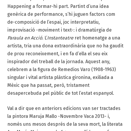
Happening a formar-hi part. Partint d’una idea
genèrica de performance, s’hi juguen factors com
de-composició de l’espai, joc interpretatiu,
improvisació -moviment i text-: i dramatúrgia de
Paraula en Acció
. L’
Instanteatre
ret homenatge a una
artista, tria una dona extraordinària que no ha gaudit
de prou reconeixement, i en fa d’ella el seu eix
inspirador del treball de la jornada. Aquest any,
celebrem a la figura de Remedios Varo (1908-1963)
singular i vital artista plàstica gironina, exiliada a
Mèxic que ha passat, però, tristament
desapercebuda pel públic de tot l’estat espanyol.
Val a dir que en anteriors edicions van ser tractades
la pintora Maruja Mallo -Novembre Vaca 2013- i,
només uns mesos després de la seva mort, la literata