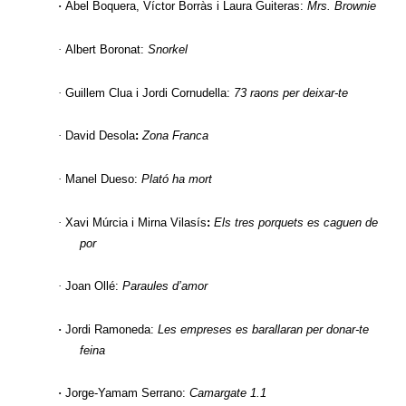
·
Abel Boquera
, Víctor Borràs i Laura Guiteras:
Mrs. Brownie
·
Albert Boronat
:
Snorkel
·
Guillem Clua
i Jordi Cornudella:
73 raons per deixar-te
·
David Desola
:
Zona Franca
·
Manel Dueso
:
Plató ha mort
·
Xavi Múrcia
i Mirna Vilasís
:
Els tres porquets es caguen de
por
·
Joan Ollé
:
Paraules d’amor
·
Jordi Ramoneda
:
Les empreses es barallaran per donar-te
feina
·
Jorge-Yamam Serrano
:
Camargate 1.1