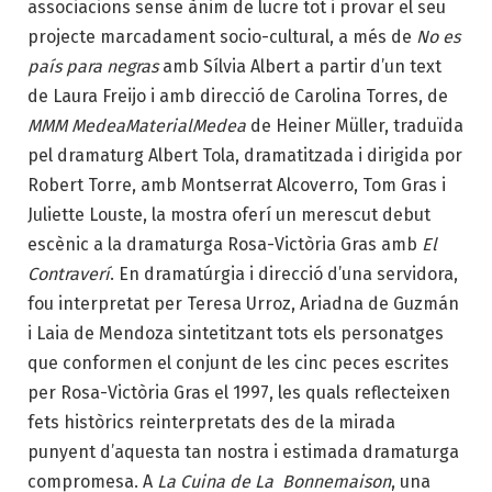
associacions sense ànim de lucre tot i provar el seu
projecte marcadament socio-cultural, a més de
No es
país para negras
amb Sílvia Albert a partir d’un text
de Laura Freijo i amb direcció de Carolina Torres, de
MMM MedeaMaterialMedea
de Heiner Müller, traduïda
pel dramaturg Albert Tola, dramatitzada i dirigida por
Robert Torre, amb Montserrat Alcoverro, Tom Gras i
Juliette Louste, la mostra oferí un merescut debut
escènic a la dramaturga Rosa-Victòria Gras amb
El
Contraverí
. En dramatúrgia i direcció d’una servidora,
fou interpretat per Teresa Urroz, Ariadna de Guzmán
i Laia de Mendoza sintetitzant tots els personatges
que conformen el conjunt de les cinc peces escrites
per Rosa-Victòria Gras el 1997, les quals reflecteixen
fets històrics reinterpretats des de la mirada
punyent d’aquesta tan nostra i estimada dramaturga
compromesa. A
La Cuina de La Bonnemaison
, una