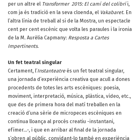
per un altre el
Transformer 2015: El camí del colibrí
i,
com ja és tradició en la seva cloenda, el
Vakabaret
. En
l’altra línia de treball al si de la Mostra, un espectacle
cent per cent escènic que volta les paraules i la ironia
de la M. Aurèlia Capmany:
Resposta a Cartes
Impertinents
.
Un fet teatral singular
Certament, l’
Instanteatre
és un fet teatral singular,
una jornada d’experiència creativa que acull a dones
procedents de totes les arts escèniques: poesia,
moviment, interpretació, música, plàstica, vídeo, etc.,
que des de primera hora del matí treballen en la
creació d’una sèrie de micropeces escèniques en
continua lloança al procés creatiu -instantani,
efímer…-, i que en arribar al final de la jornada
s’obren al públic, convidant-lo també en experiència