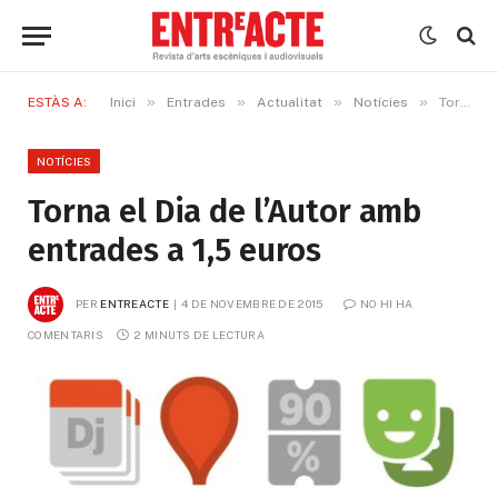
»
»
»
»
ESTÀS A:
Inici
Entrades
Actualitat
Notícies
Torna el Dia de l’Autor amb entrades a 1,5 euros
NOTÍCIES
Torna el Dia de l’Autor amb
entrades a 1,5 euros
PER
ENTREACTE
4 DE NOVEMBRE DE 2015
NO HI HA 
COMENTARIS
2 MINUTS DE LECTURA