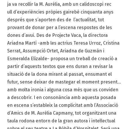
ja va recollir la M. Aurèlia, amb un calidoscopi rec
ull d’experiències pròpies gairebé cinquanta anys
després que s’aporten des de l’actualitat, tot
provant de donar per a l’escena respostes de les
dones d’avui. Des de Projecte Vaca, la directora
Ariadna Martí -amb les actrius Teresa Urroz, Cristina
Serrat, Assumpció Ortet, Ariadna de Guzmán i
Esmeralda Elizalde- proposa un treball de creació a
partir d’aquests textos que ens duran a revisar la
situació de la dona mirant al passat, ensumant el
futur, sense deixar de mastegar el moment present…
amb molta ironia i alguna cosa més que us conviden
a descobrir. I en consonància amb aquesta posada
en escena s’estableix la complicitat amb l’Associació
d’Amics de M. Aurèlia Capmany, tot organitzant una
taula rodona entorn de la gran autora i intel·lectual
sobre el seu teatre a La Bòbila d’Hospitalet. Serà una