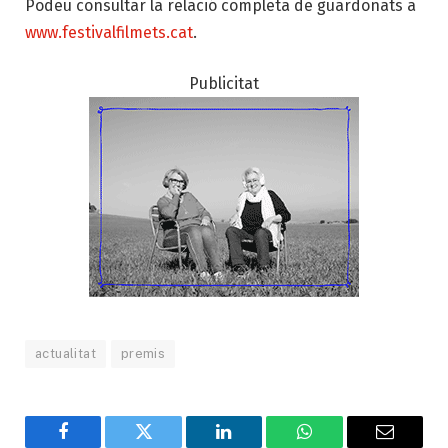
Podeu consultar la relació completa de guardonats a
www.festivalfilmets.cat
.
Publicitat
actualitat
premis
Facebook
Twitter
LinkedIn
WhatsApp
Email