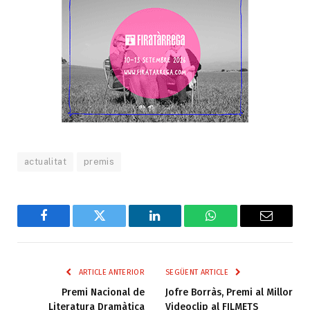
actualitat
premis
Facebook
Twitter
LinkedIn
WhatsApp
Email
ARTICLE ANTERIOR
SEGÜENT ARTICLE
Premi Nacional de
Jofre Borràs, Premi al Millor
Literatura Dramàtica
Videoclip al FILMETS