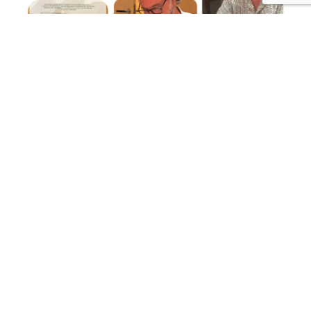
El teatre actualitza les regles del joc
16 DE JULIOL DE 2026
Tres Max per a ‘La tercera fuga’ i premi per a ‘Gota’