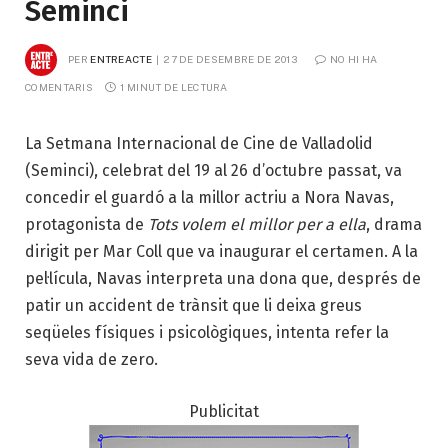
Seminci
PER
ENTREACTE
27 DE DESEMBRE DE 2013
NO HI HA 
COMENTARIS
1 MINUT DE LECTURA
La Setmana Internacional de Cine de Valladolid
(Seminci), celebrat del 19 al 26 d’octubre passat, va
concedir el guardó a la millor actriu a Nora Navas,
protagonista de
Tots volem el millor per a ella
, drama
dirigit per Mar Coll que va inaugurar el certamen. A la
pel·lícula, Navas interpreta una dona que, després de
patir un accident de trànsit que li deixa greus
seqüeles físiques i psicològiques, intenta refer la
seva vida de zero.
Publicitat