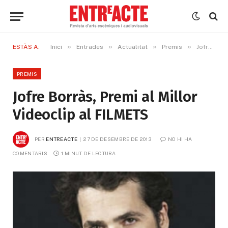
»
»
»
»
ESTÀS A:
Inici
Entrades
Actualitat
Premis
Jofre Borràs, Premi al Millor Videoclip al FILMETS
PREMIS
Jofre Borràs, Premi al Millor
Videoclip al FILMETS
PER
ENTREACTE
27 DE DESEMBRE DE 2013
NO HI HA 
COMENTARIS
1 MINUT DE LECTURA