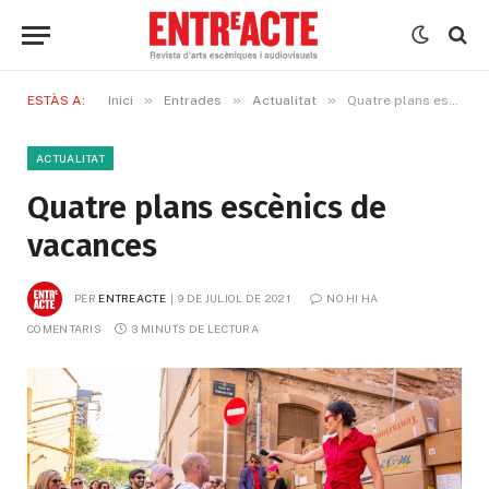
»
»
»
ESTÀS A:
Inici
Entrades
Actualitat
Quatre plans escènics de vacances
ACTUALITAT
Quatre plans escènics de
vacances
PER
ENTREACTE
9 DE JULIOL DE 2021
NO HI HA 
COMENTARIS
3 MINUTS DE LECTURA