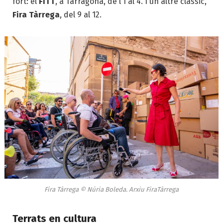
fort: el
FITT
, a Tarragona, de l’1 al 4. I un altre clàssic,
Fira Tàrrega
, del 9 al 12.
Fira Tàrrega © Núria Boleda. Arxiu FiraTàrrega
Terrats en cultura