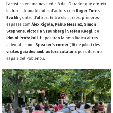
l’artística en una nova edició de l’Obrador que ofereix
lectures dramatitzades d’autors com
Roger Torns
i
Eva Mir
, entre d’altres. Entre els cursos, primeres
espases com
Àlex Rigola, Pablo Messiez, Simon
Stephens, Victoria Szpunberg
i
Stefan Kaegi,
de
Rimini Protokoll
. Hi posaran la nota lúdica altres
activitats com L’
Speaker’s corner
(16 de juliol) i les
visites guiades amb autors catalans
per diferents
espais del Poblenou.