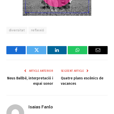
diversitat
reflexió
Facebook
Twitter
LinkedIn
WhatsApp
Email
ARTICLE ANTERIOR
SEGÜENT ARTICLE
Neus Ballbé, interpretació i
Quatre plans escènics de
espai sonor
vacances
Isaias Fanlo