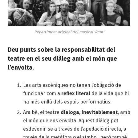
Repartiment original del musical 'Rent'
Deu punts sobre la responsabilitat del
teatre en el seu diàleg amb el món que
l’envolta.
Les arts escèniques no tenen l’obligació de
funcionar com a
reflex literal
de la vida que hi
ha més enllà dels espais performatius.
Ara bé, el teatre
dialoga, inevitablement
, amb
el món que ens envolta. Aquest diàleg pot
esdevenir-se a través de l’apel·lació directa, a
través de la metàfora o el símbol, però també