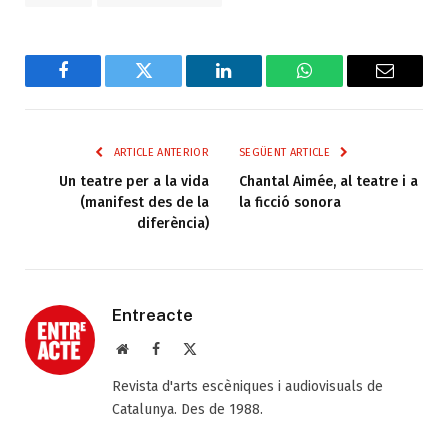
Facebook
Twitter
LinkedIn
WhatsApp
Email
ARTICLE ANTERIOR
SEGÜENT ARTICLE
Un teatre per a la vida
Chantal Aimée, al teatre i a
(manifest des de la
la ficció sonora
diferència)
Entreacte
Web
Facebook
X
(Twitter)
Revista d'arts escèniques i audiovisuals de
Catalunya. Des de 1988.