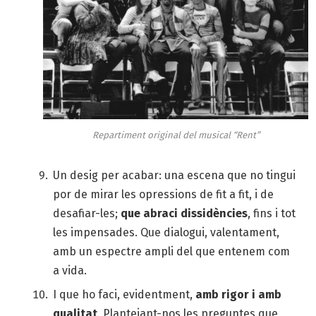
Repartiment original del musical “Rent”
Un desig per acabar: una escena que no tingui
por de mirar les opressions de fit a fit, i de
desafiar-les;
que abraci dissidències
, fins i tot
les impensades. Que dialogui, valentament,
amb un espectre ampli del que entenem com
a vida.
I que ho faci, evidentment,
amb rigor i amb
qualitat
. Plantejant-nos les preguntes que