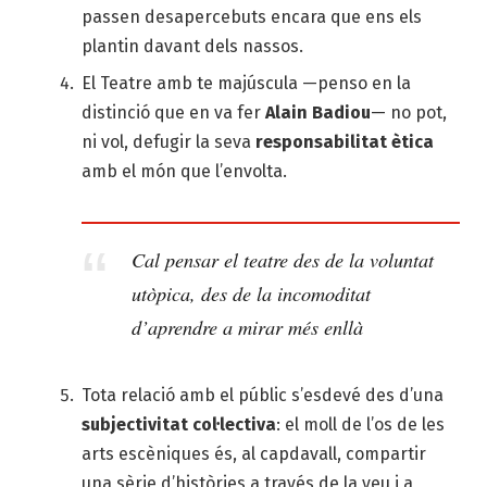
passen desapercebuts encara que ens els
plantin davant dels nassos.
El Teatre amb te majúscula —penso en la
distinció que en va fer
Alain Badiou
— no pot,
ni vol, defugir la seva
responsabilitat ètica
amb el món que l’envolta.
Cal pensar el teatre des de la voluntat
utòpica, des de la incomoditat
d’aprendre a mirar més enllà
Tota relació amb el públic s’esdevé des d’una
subjectivitat col·lectiva
: el moll de l’os de les
arts escèniques és, al capdavall, compartir
una sèrie d’històries a través de la veu i a