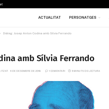
at
ACTUALITAT
PERSONATGES
»
Diàleg: Josep Anton Codina amb Sílvia Ferrando
dina amb Sílvia Ferrando
ITZAT:
4 DE DESEMBRE DE 2018
1 COMENTARI
6 MINUTS DE LECTURA