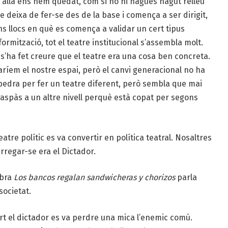
 allà ens hem quedat, com si no hi hagués hagut relleu
 deixa de fer-se des de la base i comença a ser dirigit,
ns llocs en què es comença a validar un cert tipus
ormització, tot el teatre institucional s’assembla molt.
s’ha fet creure que el teatre era una cosa ben concreta.
baríem el nostre espai, però el canvi generacional no ha
t pedra per fer un teatre diferent, però sembla que mai
 traspàs a un altre nivell perquè està copat per segons
re polític es va convertir en política teatral. Nosaltres
arregar-se era el Dictador.
obra
Los bancos regalan sandwicheras y chorizos
parla
societat.
rt el dictador es va perdre una mica l’enemic comú.