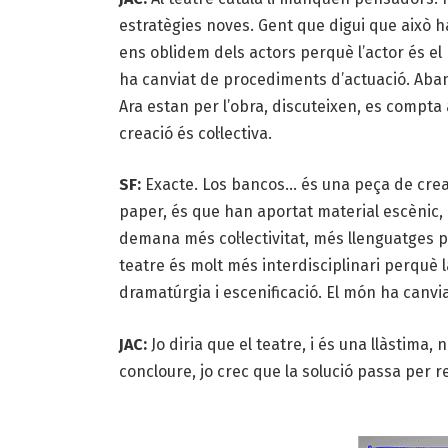
estratègies noves. Gent que digui que això h
ens oblidem dels actors perquè l’actor és el
ha canviat de procediments d’actuació. Aban
Ara estan per l’obra, discuteixen, es compta 
creació és col·lectiva.
SF:
Exacte. Los bancos… és una peça de creac
paper, és que han aportat material escènic, i
demana més col·lectivitat, més llenguatges p
teatre és molt més interdisciplinari perquè 
dramatúrgia i escenificació. El món ha canviat
JAC:
Jo diria que el teatre, i és una llàstima
concloure, jo crec que la solució passa per 