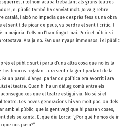
squerres, i tothom acaba treballant als grans teatres
dors, el públic també ha canviat molt. Jo vaig rebre
e català, i això no impedia que després fessis una obra
el sentit de picar de peus, va perdre el sentit crític. I
 la majoria d’ells no l’han tingut mai. Però el públic sí
protestava. Ara ja no. Fan uns nyaps immensos, i el públic
rés el públic surt i parla d’una altra cosa que no és la
 Los bancos regalan… era sentir la gent parlant de la
Fa un parell d’anys, parlar de política era avorrit i ara
litzi el teatre. Quan hi ha un diàleg comú entre els
aconsegueixes que el teatre estigui viu. No sé si el
l teatre. Les noves generacions hi van molt poc. Un dels
ar amb el públic, que la gent vegi que hi passen coses,
t dels seixanta. El que diu Lorca: “¿Por qué hemos de ir
o que nos pasa?”.