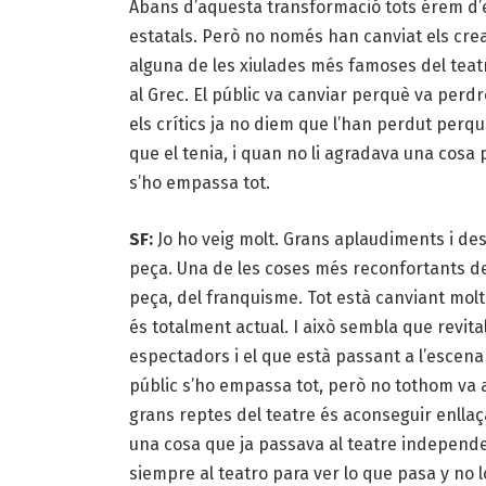
Abans d’aquesta transformació tots érem d’e
estatals. Però no només han canviat els crea
alguna de les xiulades més famoses del teatr
al Grec. El públic va canviar perquè va perdre 
els crítics ja no diem que l’han perdut perquè
que el tenia, i quan no li agradava una cosa 
s’ho empassa tot.
SF:
Jo ho veig molt. Grans aplaudiments i desp
peça. Una de les coses més reconfortants de
peça, del franquisme. Tot està canviant molt. 
és totalment actual. I això sembla que revita
espectadors i el que està passant a l’escena 
públic s’ho empassa tot, però no tothom va a
grans reptes del teatre és aconseguir enllaç
una cosa que ja passava al teatre independen
siempre al teatro para ver lo que pasa y no l