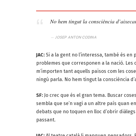
No hem tingut la consciència d’aixecar
JOSEP ANTON CODINA
JAC:
Si a la gent no l’interessa, també és en p
problemes que corresponen a la nació. Les o
m’importen tant aquells països com les cose
ningú parla. No hem tingut la consciència d’a
SF:
Jo crec que és el gran tema. Buscar cose
sembla que se’n vagi a un altre país quan e
debats que no toquen en lloc d’obrir diàlegs
passant.
JAC:
Al teatre català li manquen pensadors. Fa