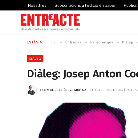
Nosaltres
Subscripcions a l’edició en paper
Publicit
»
»
»
ESTÀS A:
Inici
Entrades
Personatges
Diàleg
DIÀLEG
Diàleg: Josep Anton Co
PER
MANUEL PÉREZ I MUÑOZ
14 DE JULIOL DE 2018
ACTUAL