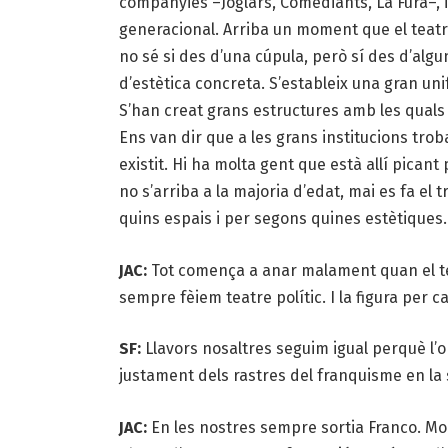
companyies –Joglars, Comediants, La Fura–, i
generacional. Arriba un moment que el teatre
no sé si des d’una cúpula, però sí des d’algu
d’estètica concreta. S’estableix una gran unif
S’han creat grans estructures amb les quals 
Ens van dir que a les grans institucions tro
existit. Hi ha molta gent que està allí pican
no s’arriba a la majoria d’edat, mai es fa el
quins espais i per segons quines estètiques.
JAC:
Tot comença a anar malament quan el teat
sempre fèiem teatre polític. I la figura per c
SF:
Llavors nosaltres seguim igual perquè l’
justament dels rastres del franquisme en la 
JAC:
En les nostres sempre sortia Franco. Mo