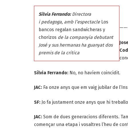
Sílvia Ferrando:
Directora
i pedagoga, amb l’espectacle
Los
——
bancos regalan sandwicheras y
chorizos
de la companyia debutant
Jos
José y sus hermanas ha guanyat dos
Cod
premis de la crítica
con
Sílvia Ferrando:
No, no havíem coincidit.
JAC:
Fa onze anys que em vaig jubilar de l’Inst
SF:
Jo fa justament onze anys que hi treballo.
JAC:
Som de dues generacions diferents. Tam
començar una etapa i vosaltres l’heu de cont