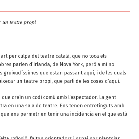
 un teatre propi
art per culpa del teatre català, que no toca els
bres parlen d’Irlanda, de Nova York, però a mi no
s gruixudíssimes que estan passant aquí, i de les quals
ixecar un teatre propi, que parli de les coses d’aquí.
s que creïn un codi comú amb l’espectador. La gent
ntra en una sala de teatre. Ens tenen entretinguts amb
 que ens permetrien tenir una incidència en el que està
lta reflexió, falten orientadors i espai per plantejar