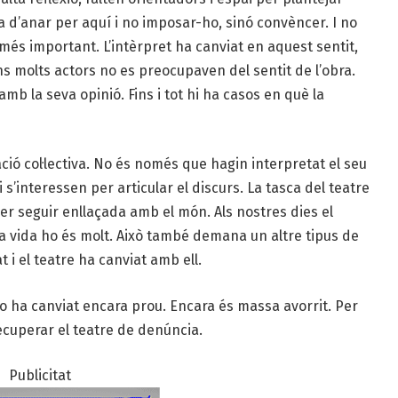
a d’anar per aquí i no imposar-ho, sinó convèncer. I no
 més important. L’intèrpret ha canviat en aquest sentit,
s molts actors no es preocupaven del sentit de l’obra.
amb la seva opinió. Fins i tot hi ha casos en què la
ió col·lectiva. No és només que hagin interpretat el seu
 s’interessen per articular el discurs. La tasca del teatre
er seguir enllaçada amb el món. Als nostres dies el
la vida ho és molt. Això també demana un altre tipus de
 i el teatre ha canviat amb ell.
, no ha canviat encara prou. Encara és massa avorrit. Per
recuperar el teatre de denúncia.
Publicitat