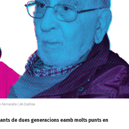
a Ferrando i JA Codina
ntants de dues generacions eamb molts punts en