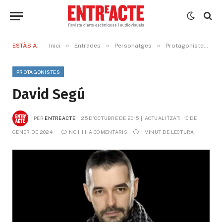
»
»
»
»
ESTÀS A:
Inici
Entrades
Personatges
Protagonistes
PROTAGONISTES
David Segú
PER
ENTREACTE
25 D'OCTUBRE DE 2015
ACTUALITZAT:
10 DE 
GENER DE 2024
NO HI HA COMENTARIS
1 MINUT DE LECTURA