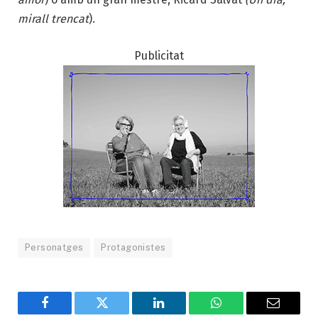
mirall trencat
).
Publicitat
Personatges
Protagonistes
Facebook
Twitter
LinkedIn
WhatsApp
Email