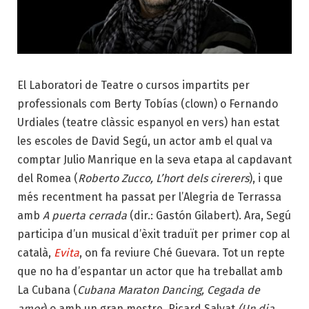
El Laboratori de Teatre o cursos impartits per
professionals com Berty Tobías (clown) o Fernando
Urdiales (teatre clàssic espanyol en vers) han estat
les escoles de David Segú, un actor amb el qual va
comptar Julio Manrique en la seva etapa al capdavant
del Romea (
Roberto Zucco, L’hort dels cirerers
), i que
més recentment ha passat per l’Alegria de Terrassa
amb
A puerta cerrada
(dir.: Gastón Gilabert). Ara, Segú
participa d’un musical d’èxit traduït per primer cop al
català,
Evita
, on fa reviure Ché Guevara. Tot un repte
que no ha d’espantar un actor que ha treballat amb
La Cubana (
Cubana Maraton Dancing, Cegada de
amor
) o amb un gran mestre, Ricard Salvat
(Un dia,