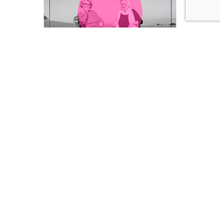
actualitat
festivals
Institut del Teatre
notícies
Facebook
Twitter
LinkedIn
WhatsApp
Email
ARTICLE ANTERIOR
SEGÜENT ARTICLE
Últims dies per inscriure
David Segú
propostes als Premis
Gaudí