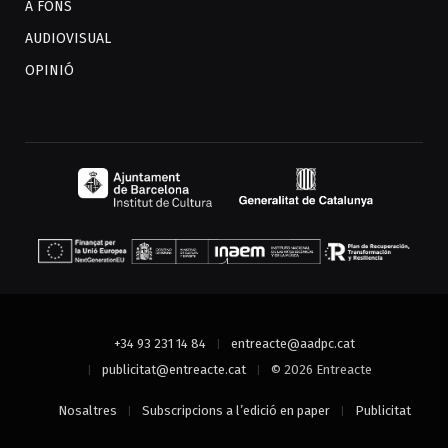
A FONS
AUDIOVISUAL
OPINIÓ
+34 93 231 14 84
entreacte@aadpc.cat
publicitat@entreacte.cat
© 2026 Entreacte
Nosaltres
Subscripcions a l’edició en paper
Publicitat