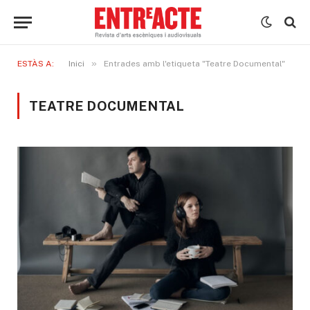
»
ESTÀS A:
Inici
Entrades amb l'etiqueta "Teatre Documental"
TEATRE DOCUMENTAL