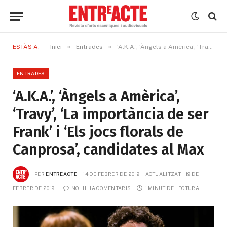
»
»
ESTÀS A:
Inici
Entrades
‘A.K.A.’, ‘Àngels a Amèrica’, ‘Travy’, ‘La importància de ser Frank’ i ‘Els jocs florals de Canprosa’, candidates al Max
ENTRADES
‘A.K.A.’, ‘Àngels a Amèrica’,
‘Travy’, ‘La importància de ser
Frank’ i ‘Els jocs florals de
Canprosa’, candidates al Max
PER
ENTREACTE
14 DE FEBRER DE 2019
ACTUALITZAT:
19 DE 
FEBRER DE 2019
NO HI HA COMENTARIS
1 MINUT DE LECTURA