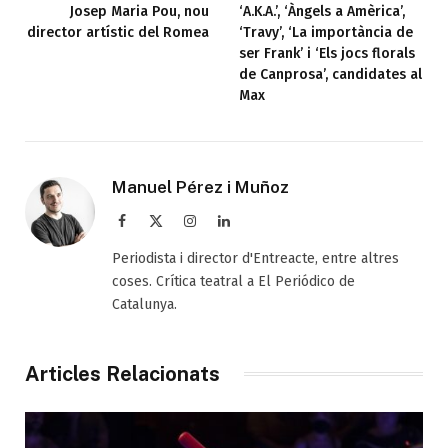
Josep Maria Pou, nou
‘A.K.A.’, ‘Àngels a Amèrica’,
director artístic del Romea
‘Travy’, ‘La importància de
ser Frank’ i ‘Els jocs florals
de Canprosa’, candidates al
Max
Manuel Pérez i Muñoz
Facebook
X
Instagram
LinkedIn
(Twitter)
Periodista i director d'Entreacte, entre altres
coses. Crítica teatral a El Periódico de
Catalunya.
Articles Relacionats