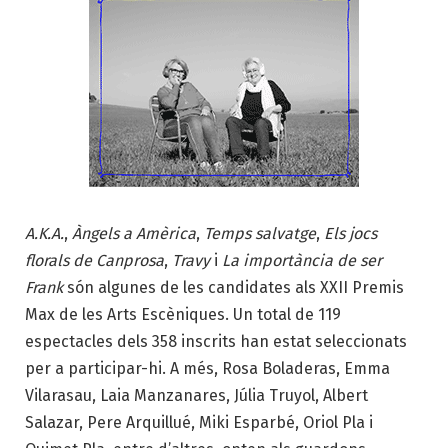
A.K.A.
,
Àngels a Amèrica
,
Temps salvatge
,
Els jocs
florals de Canprosa
,
Travy
i
La importància de ser
Frank
són algunes de les candidates als XXII Premis
Max de les Arts Escèniques. Un total de 119
espectacles dels 358 inscrits han estat seleccionats
per a participar-hi. A més, Rosa Boladeras, Emma
Vilarasau, Laia Manzanares, Júlia Truyol, Albert
Salazar, Pere Arquillué, Miki Esparbé, Oriol Pla i