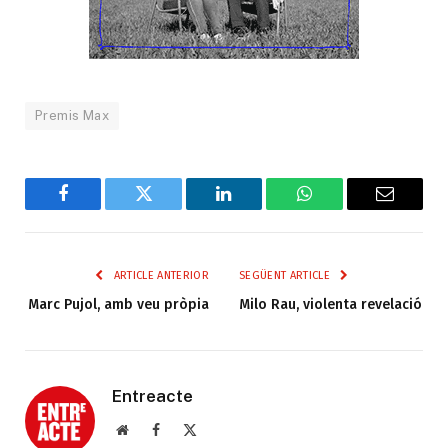
Premis Max
Facebook
Twitter
LinkedIn
WhatsApp
Email
ARTICLE ANTERIOR
SEGÜENT ARTICLE
Marc Pujol, amb veu pròpia
Milo Rau, violenta revelació
Entreacte
Web
Facebook
X