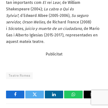
tan importants com
El rei Lear
, de William
Shakespeare (2004);
La cabra o Qui és
Sylvia?,
d’Edward Albee (2005-2006),
Su seguro
servidor, Orson Welles,
de Richard France (2008)
i
Sócrates, juicio y muerte de un ciudadano
, de Mario
Gas i Alberto Iglesias (2015-2017), representades en
aquest mateix teatre.
Publicitat
Teatre Romea
Facebook
Twitter
LinkedIn
WhatsApp
Email