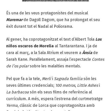
És una de les veus protagonistes del musical
Maremar
de Dagoll Dagom, que ha prolongat el seu
èxit durant tot el Nadal al Poliorama.
Al gener, ha coprotagonitzat el text d’Albert Tola
Los
niños oscuros de Morelia
al Tantarantana. I ja de
cara al març, a la Sala Atrium el veurem a
Ànsia
de
Sarah Kane. Paral·lelament, assaja l’espectacle
Contes
de l’os polar
sobre les malalties mentals.
Pel que fa a la tele,
Merlí
i
Sagrada família
són les
seves últimes credencials;
100 metros
,
Little Ashes
i
La barbacoa
són els seus films de referència al
currículum. A més, espera l’estrena del curtmetratge
Yerma
, clàssic de Lorca que coprotagonitza amb