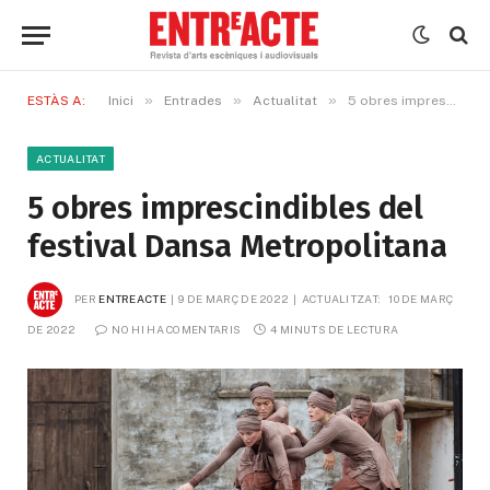
»
»
»
ESTÀS A:
Inici
Entrades
Actualitat
5 obres imprescindibles del festival Dansa Metropolitana
ACTUALITAT
5 obres imprescindibles del
festival Dansa Metropolitana
PER
ENTREACTE
9 DE MARÇ DE 2022
ACTUALITZAT:
10 DE MARÇ 
DE 2022
NO HI HA COMENTARIS
4 MINUTS DE LECTURA