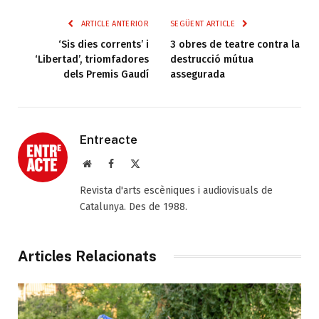
ARTICLE ANTERIOR
SEGÜENT ARTICLE
‘Sis dies corrents’ i
3 obres de teatre contra la
‘Libertad’, triomfadores
destrucció mútua
dels Premis Gaudí
assegurada
Entreacte
Web
Facebook
X
(Twitter)
Revista d'arts escèniques i audiovisuals de
Catalunya. Des de 1988.
Articles Relacionats