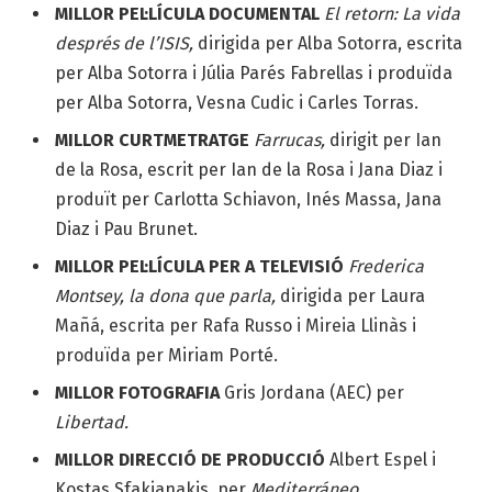
MILLOR PEL·LÍCULA DOCUMENTAL
El retorn: La vida
després de l’ISIS,
dirigida per Alba Sotorra, escrita
per Alba Sotorra i Júlia Parés Fabrellas i produïda
per Alba Sotorra, Vesna Cudic i Carles Torras.
MILLOR CURTMETRATGE
Farrucas,
dirigit per Ian
de la Rosa, escrit per Ian de la Rosa i Jana Diaz i
produït per Carlotta Schiavon, Inés Massa, Jana
Diaz i Pau Brunet.
MILLOR PEL·LÍCULA PER A TELEVISIÓ
Frederica
Montsey, la dona que parla,
dirigida per Laura
Mañá, escrita per Rafa Russo i Mireia Llinàs i
produïda per Miriam Porté.
MILLOR FOTOGRAFIA
Gris Jordana (AEC) per
Libertad.
MILLOR DIRECCIÓ DE PRODUCCIÓ
Albert Espel i
Kostas Sfakianakis, per
Mediterráneo.