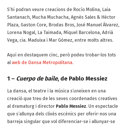
S’hi podran veure creacions de
Rocío Molina
,
Laia
Santanach
,
Mucha Muchacha
,
Agnès Sales & Héctor
Plaza
,
Gaston Core
,
Brodas Bros
,
José Manuel Álvarez
,
Lorena Nogal
,
La Taimada
,
Miquel Barcelona
,
Adrià
Vega
,
cia. Maduixa
i
Mar Gómez
, entre molts altres.
Aquí en destaquem cinc, però podeu trobar-los tots
al
web de Dansa Metropolitana.
1 –
Cuerpo de baile
, de Pablo Messiez
La dansa, el teatre i la música s’uneixen en una
creació que treu de les seves coordenades creatives
al dramaturg i director
Pablo Messiez
. Un espectacle
que s’allunya dels clixés escènics per oferir-nos una
barreja singular que vol diferenciar-se i allunyar-se