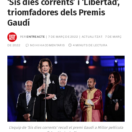
‘Sis dies corrents’ i ‘Libertad’,
triomfadores dels Premis
Gaudí
PER
ENTREACTE
7 DE MARÇ DE 2022
ACTUALITZAT:
7 DE MARÇ 
DE 2022
NO HI HA COMENTARIS
4 MINUTS DE LECTURA
L'equip de 'Sis dies corrents' recull el premi Gaudí a Millor pel·lícula