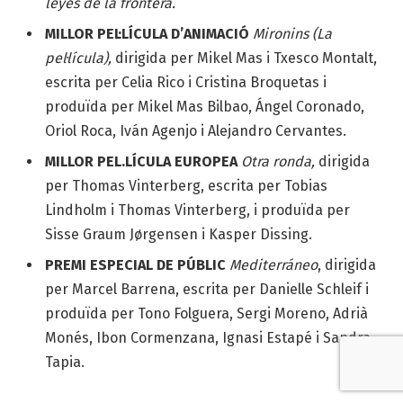
leyes de la frontera.
MILLOR PEL·LÍCULA D’ANIMACIÓ
Mironins (La
pel·lícula),
dirigida per Mikel Mas i Txesco Montalt,
escrita per Celia Rico i Cristina Broquetas i
produïda per Mikel Mas Bilbao, Ángel Coronado,
Oriol Roca, Iván Agenjo i Alejandro Cervantes.
MILLOR PEL.LÍCULA EUROPEA
Otra ronda,
dirigida
per Thomas Vinterberg, escrita per Tobias
Lindholm i Thomas Vinterberg, i produïda per
Sisse Graum Jørgensen i Kasper Dissing.
PREMI ESPECIAL DE PÚBLIC
Mediterráneo
, dirigida
per Marcel Barrena, escrita per Danielle Schleif i
produïda per Tono Folguera, Sergi Moreno, Adrià
Monés, Ibon Cormenzana, Ignasi Estapé i Sandra
Tapia.