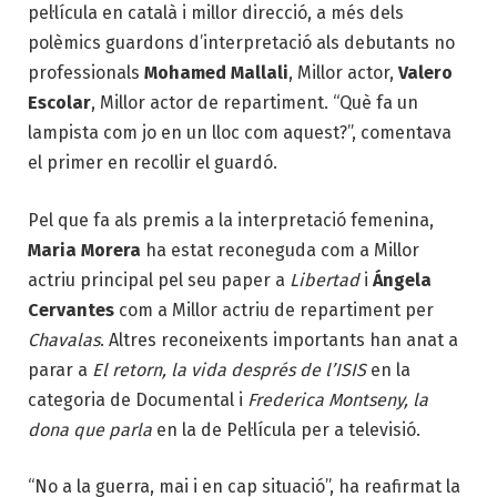
pel·lícula en català i millor direcció, a més dels
polèmics guardons d’interpretació als debutants no
professionals
Mohamed Mallali
, Millor actor,
Valero
Escolar
, Millor actor de repartiment. “Què fa un
lampista com jo en un lloc com aquest?”, comentava
el primer en recollir el guardó.
Pel que fa als premis a la interpretació femenina,
Maria Morera
ha estat reconeguda com a Millor
actriu principal pel seu paper a
Libertad
i
Ángela
Cervantes
com a Millor actriu de repartiment per
Chavalas
. Altres reconeixents importants han anat a
parar a
El retorn, la vida després de l’ISIS
en la
categoria de Documental i
Frederica Montseny, la
dona que parla
en la de Pel·lícula per a televisió.
“No a la guerra, mai i en cap situació”, ha reafirmat la