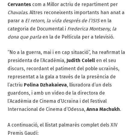
Cervantes
com a Millor actriu de repartiment per
Chavalas
. Altres reconeixents importants han anat a
parar a
El retorn, la vida després de l’ISIS
en la
categoria de Documental i
Frederica Montseny, la
dona que parla
en la de Pel·lícula per a televisió.
“No a la guerra, mai i en cap situació”, ha reafirmat la
presidenta de l’Acadèmia,
Judith Colell
en el seu
discurs, recordant el patiment del poble ucraïnès,
representat a la gala a través de la presència de
l’actriu
Polina Dzhakaieva
, lliuradora d’un dels
guardons, i amb un vídeo de la directora de
l’Acadèmia de Cinema d’Ucraïna i del Festival
Internacional de Cinema d’Odessa,
Anna Machukh
.
A continuació, el llistat palmarès complet dels XIV
Premis Gaudí: