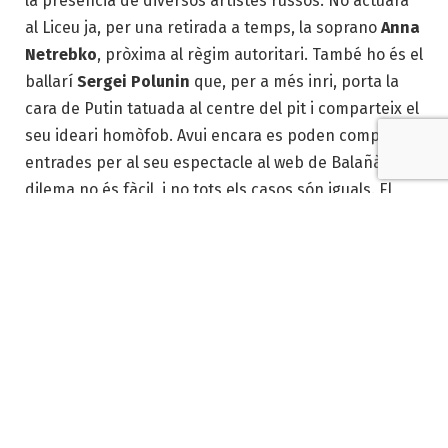
la presència de diversos artistes russos. No actuarà
al Liceu ja, per una retirada a temps, la soprano
Anna
Netrebko
, pròxima al règim autoritari. També ho és el
ballarí
Sergei Polunin
que, per a més inri, porta la
cara de Putin tatuada al centre del pit i comparteix el
seu ideari homòfob. Avui encara es poden comprar
entrades per al seu espectacle al web de Balañà. El
dilema no és fàcil, i no tots els casos són iguals. El
tinent d’alcalde de Cultura, Jordi Martí, ha demanat
per carta als directors d’espais culturals públics que
mantinguin a les seves programacions els artistes
procedents de Rússia, “amb l’única exigència de
compartir la condemna a la guerra i la defensa de la
pau”. Però, i si no ho fan? A Moscou, un grup de
patums culturals, entre ells
Vladimir Urin
, director
del Teatre Boshoi, han signat un manifest que
demana la fi de la guerra. Tants caps, tants barrets.