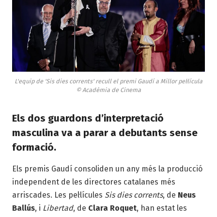
L'equip de 'Sis dies corrents' recull el premi Gaudí a Millor pel·lícula
© Acadèmia de Cinema
Els dos guardons d’interpretació
masculina va a parar a debutants sense
formació.
Els premis Gaudí consoliden un any més la producció
independent de les directores catalanes més
arriscades. Les pel·lícules
Sis dies corrents
, de
Neus
Ballús
, i
Libertad
, de
Clara Roquet
, han estat les