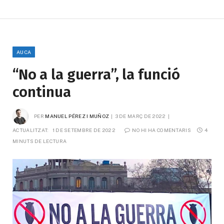
AUCA
“No a la guerra”, la funció
continua
PER
MANUEL PÉREZ I MUÑOZ
3 DE MARÇ DE 2022
ACTUALITZAT:
1 DE SETEMBRE DE 2022
NO HI HA COMENTARIS
4 
MINUTS DE LECTURA