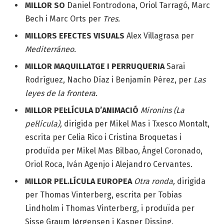
MILLOR SO
Daniel Fontrodona, Oriol Tarragó, Marc
Bech i Marc Orts per
Tres.
MILLORS EFECTES VISUALS
Alex Villagrasa per
Mediterráneo.
MILLOR MAQUILLATGE I PERRUQUERIA
Sarai
Rodríguez, Nacho Díaz i Benjamín Pérez, per
Las
leyes de la frontera.
MILLOR PEL·LÍCULA D’ANIMACIÓ
Mironins (La
pel·lícula),
dirigida per Mikel Mas i Txesco Montalt,
escrita per Celia Rico i Cristina Broquetas i
produïda per Mikel Mas Bilbao, Ángel Coronado,
Oriol Roca, Iván Agenjo i Alejandro Cervantes.
MILLOR PEL.LÍCULA EUROPEA
Otra ronda,
dirigida
per Thomas Vinterberg, escrita per Tobias
Lindholm i Thomas Vinterberg, i produïda per
Sisse Graum Jørgensen i Kasper Dissing.