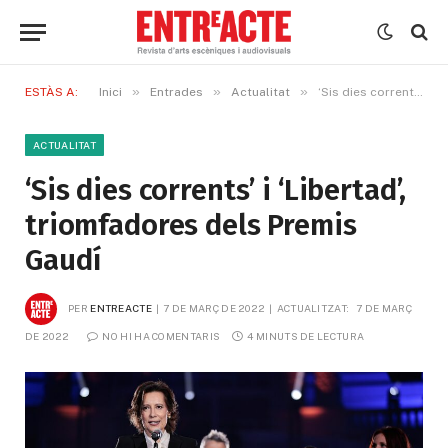
»
»
»
ESTÀS A:
Inici
Entrades
Actualitat
‘Sis dies corrents’ i ‘Libertad’, triomfadores dels Premis Gaudí
ACTUALITAT
‘Sis dies corrents’ i ‘Libertad’,
triomfadores dels Premis
Gaudí
PER
ENTREACTE
7 DE MARÇ DE 2022
ACTUALITZAT:
7 DE MARÇ 
DE 2022
NO HI HA COMENTARIS
4 MINUTS DE LECTURA