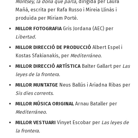
Montsey, la dona que parla,
dirigida per Laura
Mañá, escrita per Rafa Russo i Mireia Llinàs i
produïda per Miriam Porté.
MILLOR FOTOGRAFIA
Gris Jordana (AEC) per
Libertad.
MILLOR DIRECCIÓ DE PRODUCCIÓ
Albert Espel i
Kostas Sfakianakis, per
Mediterráneo.
MILLOR DIRECCIÓ ARTÍSTICA
Balter Gallart per
Las
leyes de la frontera.
MILLOR MUNTATGE
Neus Ballús i Ariadna Ribas per
Sis dies corrents.
MILLOR MÚSICA ORIGINAL
Arnau Bataller per
Mediterráneo.
MILLOR VESTUARI
Vinyet Escobar per
Las leyes de
la frontera.