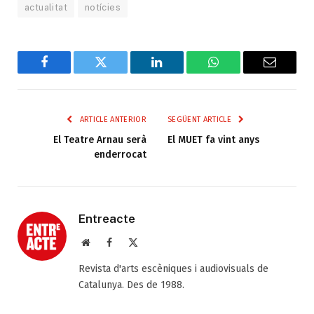
actualitat
notícies
Facebook
Twitter
LinkedIn
WhatsApp
Email
ARTICLE ANTERIOR
SEGÜENT ARTICLE
El Teatre Arnau serà
El MUET fa vint anys
enderrocat
Entreacte
Web
Facebook
X
(Twitter)
Revista d'arts escèniques i audiovisuals de
Catalunya. Des de 1988.