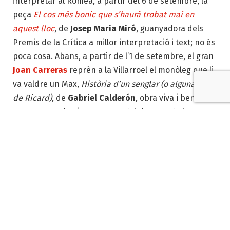
interpretar al Romea, a partir del 6 de setembre, la
peça
El cos més bonic que s’haurà trobat mai en
aquest lloc
, de
Josep Maria Miró
, guanyadora dels
Premis de la Crítica a millor interpretació i text; no és
poca cosa. Abans, a partir de l’1 de setembre, el gran
Joan Carreras
reprèn a la Villarroel el monòleg que li
va valdre un Max,
Història d’un senglar (o alguna cosa
de Ricard)
, de
Gabriel Calderón
, obra viva i ben viva
que no para de girar per a sort dels espectadors.
Impossible triar entre una o l’altra, per tant, dues
parades obligades si encara les teniu pendents.