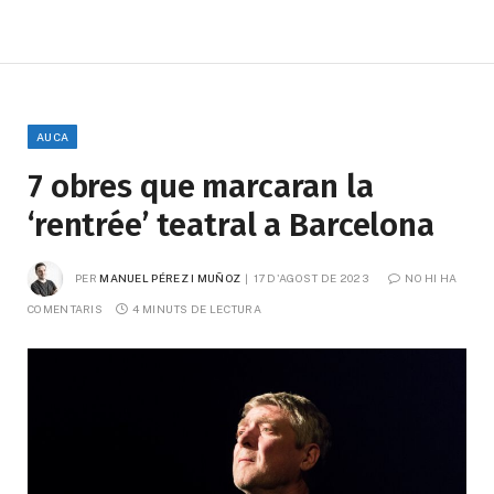
AUCA
7 obres que marcaran la
‘rentrée’ teatral a Barcelona
PER
MANUEL PÉREZ I MUÑOZ
17 D'AGOST DE 2023
NO HI HA 
COMENTARIS
4 MINUTS DE LECTURA