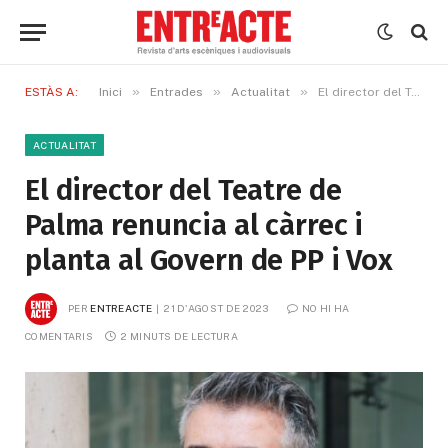
»
»
»
ESTÀS A:
Inici
Entrades
Actualitat
El director del Teatre de Palma renuncia al càrrec i planta al Govern de PP i Vox
ACTUALITAT
El director del Teatre de
Palma renuncia al càrrec i
planta al Govern de PP i Vox
PER
ENTREACTE
21 D'AGOST DE 2023
NO HI HA 
COMENTARIS
2 MINUTS DE LECTURA