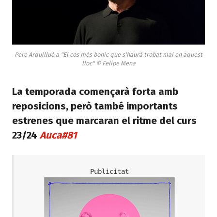
Pere Arquillué a "El cos més bonic que s'haurà trobat mai en aquest
lloc" © Felipe Mena
La temporada començarà forta amb
reposicions, però també importants
estrenes que marcaran el ritme del curs
23/24
Auca#81
Publicitat