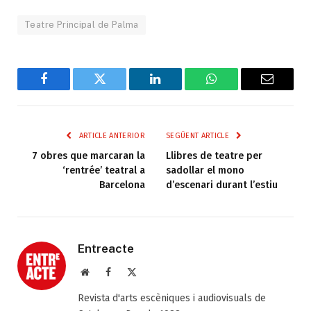
Teatre Principal de Palma
Facebook
Twitter
LinkedIn
WhatsApp
Email
ARTICLE ANTERIOR
SEGÜENT ARTICLE
7 obres que marcaran la
Llibres de teatre per
‘rentrée’ teatral a
sadollar el mono
Barcelona
d’escenari durant l’estiu
Entreacte
Web
Facebook
X
(Twitter)
Revista d'arts escèniques i audiovisuals de