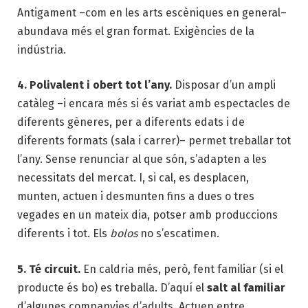
Antigament –com en les arts escèniques en general–
abundava més el gran format. Exigències de la
indústria.
4. Polivalent i obert tot l’any.
Disposar d’un ampli
catàleg –i encara més si és variat amb espectacles de
diferents gèneres, per a diferents edats i de
diferents formats (sala i carrer)– permet treballar tot
l’any. Sense renunciar al que són, s’adapten a les
necessitats del mercat. I, si cal, es desplacen,
munten, actuen i desmunten fins a dues o tres
vegades en un mateix dia, potser amb produccions
diferents i tot. Els
bolos
no s’escatimen.
5. Té circuit.
En caldria més, però, fent familiar (si el
producte és bo) es treballa. D’aquí el
salt al familiar
d’algunes companyies d’adults. Actuen entre