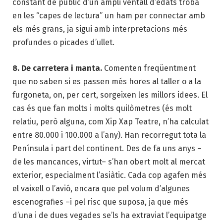
constant de públic d’un ampli ventall d’edats troba
en les “capes de lectura” un ham per connectar amb
els més grans, ja sigui amb interpretacions més
profundes o picades d’ullet.
8. De carretera i manta.
Comenten freqüentment
que no saben si es passen més hores al taller o a la
furgoneta, on, per cert, sorgeixen les millors idees. El
cas és que fan molts i molts quilòmetres (és molt
relatiu, però alguna, com Xip Xap Teatre, n’ha calculat
entre 80.000 i 100.000 a l’any). Han recorregut tota la
Península i part del continent. Des de fa uns anys –
de les mancances, virtut– s’han obert molt al mercat
exterior, especialment l’asiàtic. Cada cop agafen més
el vaixell o l’avió, encara que pel volum d’algunes
escenografies –i pel risc que suposa, ja que més
d’una i de dues vegades se’ls ha extraviat l’equipatge