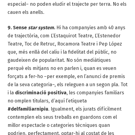
especial– no poden eludir el trajecte per terra. No els
cauen els anells.
9. Sense
star system
.
Hi ha companyies amb 40 anys
de trajectòria, com L’Estaquirot Teatre, L’Estenedor
Teatre, Toc de Retruc, Rocamora Teatre i Pep López
que, més enllà del caliu i la fidelitat del públic, no
gaudeixen de popularitat. No són mediàtiques
perquè els mitjans no en parlen i, quan es veuen
forçats a fer-ho –per exemple, en l’anunci de premis
de la seva categoria–, els releguen a un segon pla. Tot
i la
discriminació positiva
, les companyies familiars
no omplen titulars, d’aquí l’etiqueta
#delfamiliarnipiu
. Igualment, els jurats difícilment
contemplen els seus treballs en guardons com el
millor espectacle o categories tècniques quan
podrien, perfectament, optar-hi al costat de les