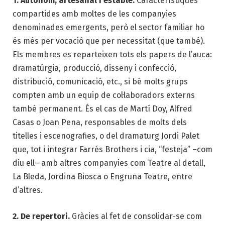
1. Autònom, artesanal i estable.
Característiques
compartides amb moltes de les companyies
denominades emergents, però el sector familiar ho
és més per vocació que per necessitat (que també).
Els membres es reparteixen tots els papers de l’auca:
dramatúrgia, producció, disseny i confecció,
distribució, comunicació, etc., si bé molts grups
compten amb un equip de col·laboradors externs
també permanent. És el cas de Martí Doy, Alfred
Casas o Joan Pena, responsables de molts dels
titelles i escenografies, o del dramaturg Jordi Palet
que, tot i integrar Farrés Brothers i cia, “festeja” –com
diu ell– amb altres companyies com Teatre al detall,
La Bleda, Jordina Biosca o Engruna Teatre, entre
d’altres.
2. De repertori.
Gràcies al fet de consolidar-se com