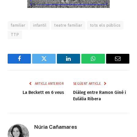
familiar
infantil
teatre familiar
tots els públics
TTP
Facebook
Twitter
LinkedIn
WhatsApp
Email
ARTICLE ANTERIOR
SEGÜENT ARTICLE
La Beckett en 6 veus
Diàleg entre Ramon Giné i
Eulàlia Ribera
Núria Cañamares