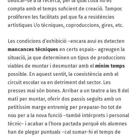
dedicar-se a la recerca, per la qual cosa no es
compta amb el temps suficient de creació. Tampoc
proliferen les facilitats pel que fa a residències
artístiques i/o tècniques, coproduccions, gires, etc.
Les condicions d’exhibició –encara avui es detecten
mancances tècniques
en certs espais– agreugen la
situació, ja que determinen un tipus de produccions
viables de muntar i desmuntar amb el
mínim temps
possible. En aquest sentit, la coexistència amb el
circuit escolar va en detriment del sector. Les
presses mai són bones. Arribar a un teatre a les 8 del
matí per muntar, oferir dos passis seguits amb un
petitíssim marge entremig per preparar-ho tot de
nou per a la nova funció –també intèrprets i personal
tècnic– i acabar a l’hora pactada perquè els alumnes
han de plegar puntuals –cal sumar-hi el temps de