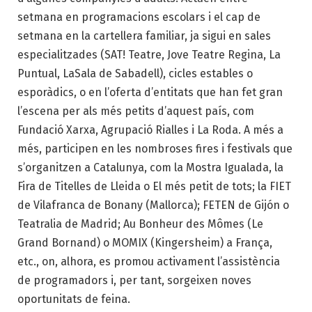
setmana en programacions escolars i el cap de
setmana en la cartellera familiar, ja sigui en sales
especialitzades (SAT! Teatre, Jove Teatre Regina, La
Puntual, LaSala de Sabadell), cicles estables o
esporàdics, o en l’oferta d’entitats que han fet gran
l’escena per als més petits d’aquest país, com
Fundació Xarxa, Agrupació Rialles i La Roda. A més a
més, participen en les nombroses fires i festivals que
s’organitzen a Catalunya, com la Mostra Igualada, la
Fira de Titelles de Lleida o El més petit de tots; la FIET
de Vilafranca de Bonany (Mallorca); FETEN de Gijón o
Teatralia de Madrid; Au Bonheur des Mômes (Le
Grand Bornand) o MOMIX (Kingersheim) a França,
etc., on, alhora, es promou activament l’assistència
de programadors i, per tant, sorgeixen noves
oportunitats de feina.