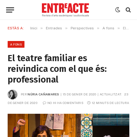
»
»
»
»
ESTÀS A:
Inici
Entrades
Perspectives
A fons
El teatre familiar es reivindica com el que és: professional
A FONS
El teatre familiar es
reivindica com el que és:
professional
PER
NÚRIA CAÑAMARES
15 DE GENER DE 2020
ACTUALITZAT:
23 
DE GENER DE 2020
NO HI HA COMENTARIS
12 MINUTS DE LECTURA