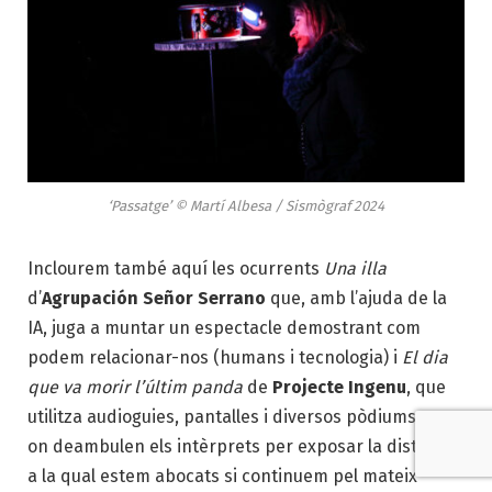
‘Passatge’ © Martí Albesa / Sismògraf 2024
Inclourem també aquí les ocurrents
Una illa
d’
Agrupación Señor Serrano
que, amb l’ajuda de la
IA, juga a muntar un espectacle demostrant com
podem relacionar-nos (humans i tecnologia) i
El dia
que va morir l’últim panda
de
Projecte Ingenu
, que
utilitza audioguies, pantalles i diversos pòdiums per
on deambulen els intèrprets per exposar la distopia
a la qual estem abocats si continuem pel mateix