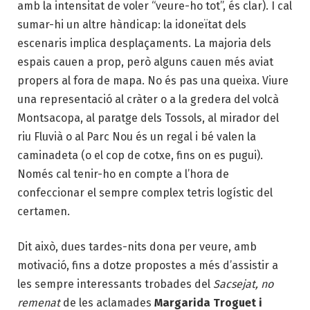
amb la intensitat de voler “veure-ho tot”, és clar). I cal
sumar-hi un altre hàndicap: la idoneïtat dels
escenaris implica desplaçaments. La majoria dels
espais cauen a prop, però alguns cauen més aviat
propers al fora de mapa. No és pas una queixa. Viure
una representació al cràter o a la gredera del volcà
Montsacopa, al paratge dels Tossols, al mirador del
riu Fluvià o al Parc Nou és un regal i bé valen la
caminadeta (o el cop de cotxe, fins on es pugui).
Només cal tenir-ho en compte a l’hora de
confeccionar el sempre complex tetris logístic del
certamen.
Dit això, dues tardes-nits dona per veure, amb
motivació, fins a dotze propostes a més d’assistir a
les sempre interessants trobades del
Sacsejat, no
remenat
de les aclamades
Margarida Troguet i