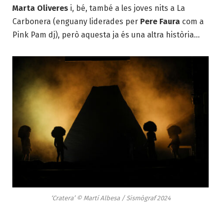
Marta Oliveres
i, bé, també a les joves nits a La
Carbonera (enguany liderades per
Pere Faura
com a
Pink Pam dj), però aquesta ja és una altra història…
‘Cratera’ © Martí Albesa / Sismògraf 2024