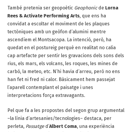
També pretenia ser geopoètic
Geophonic
de
Lorna
Rees & Activate Performing Arts
, que ens ha
convidat a escoltar el moviment de les plaques
tectòniques amb un geòfon d’alumini mentre
ascendíem el Montsacopa. La intenció, però, ha
quedat en el postureig perquè en realitat no calia
cap artefacte per sentir les gravacions dels sons dels
rius, els mars, els volcans, les roques, les mines de
carbó, la meteo, etc. N’hi havia d’arreu, però no ens
han fet ni fred ni calor. Bàsicament hem passejat
l’aparell contemplant el paisatge i unes
interpretacions força extravagants.
Pel que fa a les propostes del segon grup argumental
–la línia d’artesanies/tecnologies– destaca, per
perleta,
Passatge
d’
Albert Coma
, una experiència