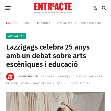
»
»
»
ESTÀS A:
Inici
Entrades
Actualitat
Lazzigags celebra 25 anys amb un debat sobre arts escèniques i educació
ACTUALITAT
Lazzigags celebra 25 anys
amb un debat sobre arts
escèniques i educació
PER
ENTREACTE
25 D'ABRIL DE 2024
ACTUALITZAT:
26 D'ABRIL 
DE 2024
NO HI HA COMENTARIS
2 MINUTS DE LECTURA