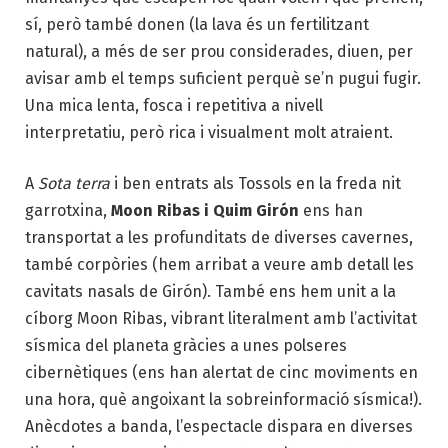
sí, però també donen (la lava és un fertilitzant
natural), a més de ser prou considerades, diuen, per
avisar amb el temps suficient perquè se’n pugui fugir.
Una mica lenta, fosca i repetitiva a nivell
interpretatiu, però rica i visualment molt atraient.
A
Sota terra
i ben entrats als Tossols en la freda nit
garrotxina,
Moon Ribas i Quim Girón
ens han
transportat a les profunditats de diverses cavernes,
també corpòries (hem arribat a veure amb detall les
cavitats nasals de Girón). També ens hem unit a la
cíborg Moon Ribas, vibrant literalment amb l’activitat
sísmica del planeta gràcies a unes polseres
cibernètiques (ens han alertat de cinc moviments en
una hora, què angoixant la sobreinformació sísmica!).
Anècdotes a banda, l’espectacle dispara en diverses