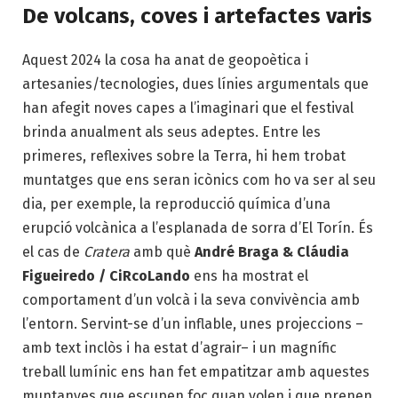
De volcans, coves i artefactes varis
Aquest 2024 la cosa ha anat de geopoètica i
artesanies/tecnologies, dues línies argumentals que
han afegit noves capes a l’imaginari que el festival
brinda anualment als seus adeptes. Entre les
primeres, reflexives sobre la Terra, hi hem trobat
muntatges que ens seran icònics com ho va ser al seu
dia, per exemple, la reproducció química d’una
erupció volcànica a l’esplanada de sorra d’El Torín. És
el cas de
Cratera
amb què
André Braga & Cláudia
Figueiredo / CiRcoLando
ens ha mostrat el
comportament d’un volcà i la seva convivència amb
l’entorn. Servint-se d’un inflable, unes projeccions –
amb text inclòs i ha estat d’agrair– i un magnífic
treball lumínic ens han fet empatitzar amb aquestes
muntanyes que escupen foc quan volen i que prenen,