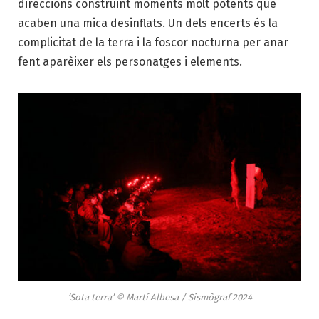
direccions construint moments molt potents que
acaben una mica desinflats. Un dels encerts és la
complicitat de la terra i la foscor nocturna per anar
fent aparèixer els personatges i elements.
‘Sota terra’ © Martí Albesa / Sismògraf 2024