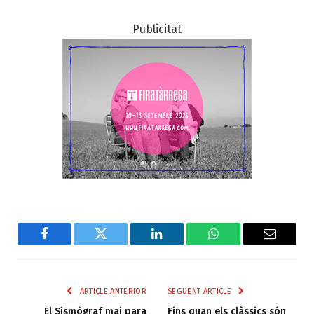
Publicitat
Facebook
Twitter
LinkedIn
WhatsApp
Email
ARTICLE ANTERIOR
SEGÜENT ARTICLE
El Sismògraf mai para
Fins quan els clàssics són