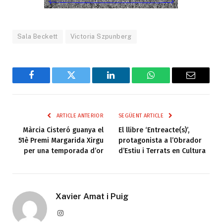
Sala Beckett
Victoria Szpunberg
Facebook
Twitter
LinkedIn
WhatsApp
Email
ARTICLE ANTERIOR
SEGÜENT ARTICLE
Màrcia Cisteró guanya el
El llibre ‘Entreacte(s)’,
51è Premi Margarida Xirgu
protagonista a l’Obrador
per una temporada d’or
d’Estiu i Terrats en Cultura
Xavier Amat i Puig
Instagram