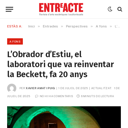
»
»
»
»
ESTÀS A:
Inici
Entrades
Perspectives
A fons
L’Obrador d’Estiu, el laboratori que va reinventar la Beckett, fa 20 anys
A FONS
L’Obrador d’Estiu, el
laboratori que va reinventar
la Beckett, fa 20 anys
PER
XAVIER AMAT I PUIG
1 DE JULIOL DE 2025
ACTUALITZAT:
1 DE 
JULIOL DE 2025
NO HI HA COMENTARIS
6 MINUTS DE LECTURA