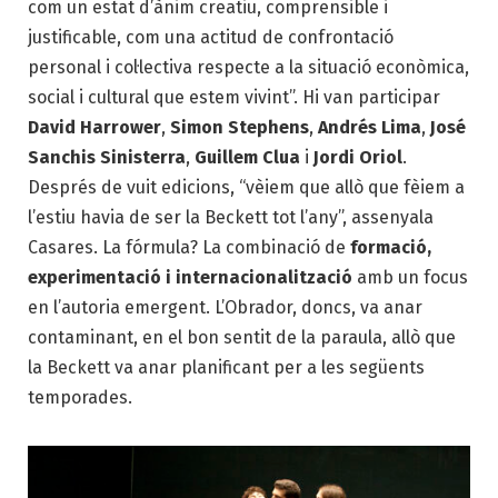
com un estat d’ànim creatiu, comprensible i
justificable, com una actitud de confrontació
personal i col·lectiva respecte a la situació econòmica,
social i cultural que estem vivint”. Hi van participar
David Harrower
,
Simon Stephens
,
Andrés Lima
,
José
Sanchis Sinisterra
,
Guillem Clua
i
Jordi Oriol
.
Després de vuit edicions, “vèiem que allò que fèiem a
l’estiu havia de ser la Beckett tot l’any”, assenyala
Casares. La fórmula? La combinació de
formació,
experimentació i internacionalització
amb un focus
en l’autoria emergent. L’Obrador, doncs, va anar
contaminant, en el bon sentit de la paraula, allò que
la Beckett va anar planificant per a les següents
temporades.