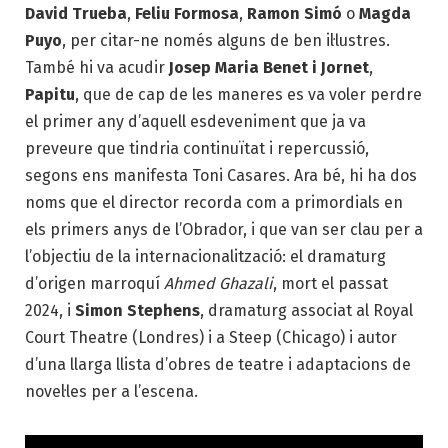
David Trueba
,
Feliu Formosa
,
Ramon Simó
o
Magda
Puyo
, per citar-ne només alguns de ben il·lustres.
També hi va acudir
Josep Maria Benet i Jornet
,
Papitu
, que de cap de les maneres es va voler perdre
el primer any d’aquell esdeveniment que ja va
preveure que tindria continuïtat i repercussió,
segons ens manifesta Toni Casares. Ara bé, hi ha dos
noms que el director recorda com a primordials en
els primers anys de l’Obrador, i que van ser clau per a
l’objectiu de la internacionalització: el dramaturg
d’origen marroquí
Ahmed Ghazali
, mort el passat
2024, i
Simon Stephens
, dramaturg associat al Royal
Court Theatre (Londres) i a Steep (Chicago) i autor
d’una llarga llista d’obres de teatre i adaptacions de
novel·les per a l’escena.