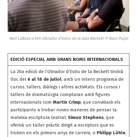
Neil LaBute a XVII Obrador d’estiu de la Sala Beckett © Nani Pujol
EDICIÓ ESPECIAL AMB GRANS NOMS INTERNACIONALS
La 20a edició de l’Obrador d’Estiu de la Beckett tindrà
lloc del
6 al 18 de juliol
, amb un intens programa de
cursos, tallers, diàlegs i altres activitats. Els cursos i
tallers de dramatúrgia comptaran amb figures
internacionals com
Martin Crimp
, que convidarà els
participants a trobar noves maneres de pensar la
mateixa escriptura teatral;
Simon Stephens
, que
oferirà un taller pràctic dirigit a escriptors que es
troben en els primers anys de carrera, o
Philipp Löhle
,