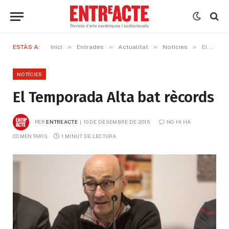
»
»
»
»
ESTÀS A:
Inici
Entrades
Actualitat
Notícies
El Temporada Alta bat rècords
NOTÍCIES
El Temporada Alta bat rècords
PER
ENTREACTE
10 DE DESEMBRE DE 2015
NO HI HA 
COMENTARIS
1 MINUT DE LECTURA