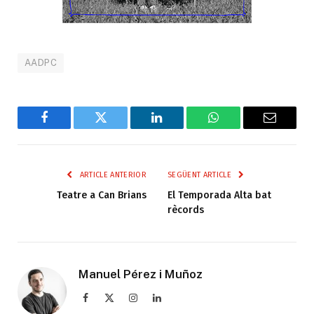
AADPC
Facebook
Twitter
LinkedIn
WhatsApp
Email
ARTICLE ANTERIOR
SEGÜENT ARTICLE
Teatre a Can Brians
El Temporada Alta bat
rècords
Manuel Pérez i Muñoz
Facebook
X
Instagram
LinkedIn
(Twitter)