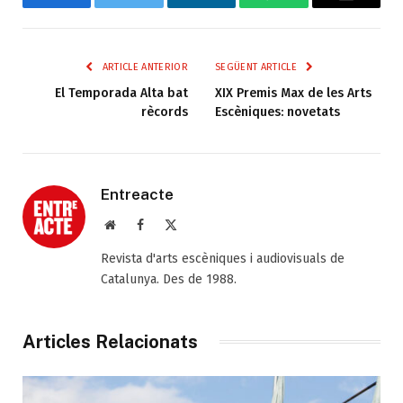
Facebook
Twitter
LinkedIn
WhatsApp
Email
ARTICLE ANTERIOR
SEGÜENT ARTICLE
El Temporada Alta bat
XIX Premis Max de les Arts
rècords
Escèniques: novetats
Entreacte
Web
Facebook
X
(Twitter)
Revista d'arts escèniques i audiovisuals de
Catalunya. Des de 1988.
Articles Relacionats