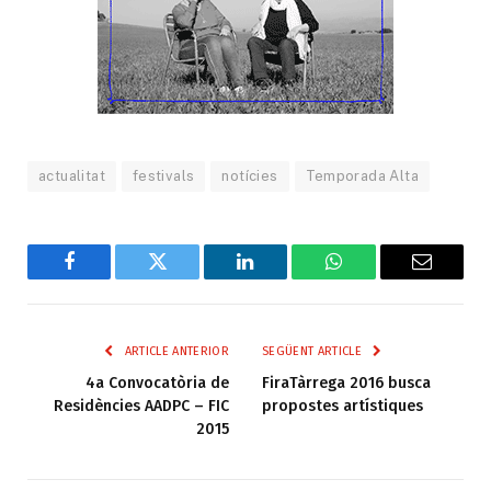
actualitat
festivals
notícies
Temporada Alta
Facebook
Twitter
LinkedIn
WhatsApp
Email
ARTICLE ANTERIOR
SEGÜENT ARTICLE
4a Convocatòria de
FiraTàrrega 2016 busca
Residències AADPC – FIC
propostes artístiques
2015