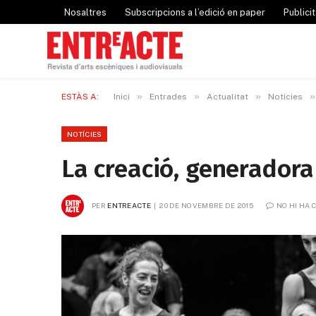
Nosaltres
Subscripcions a l’edició en paper
Publicit
»
»
»
»
ESTÀS A:
Inici
Entrades
Actualitat
Notícies
NOTÍCIES
La creació, generadora
PER
ENTREACTE
20 DE NOVEMBRE DE 2015
NO HI HA 