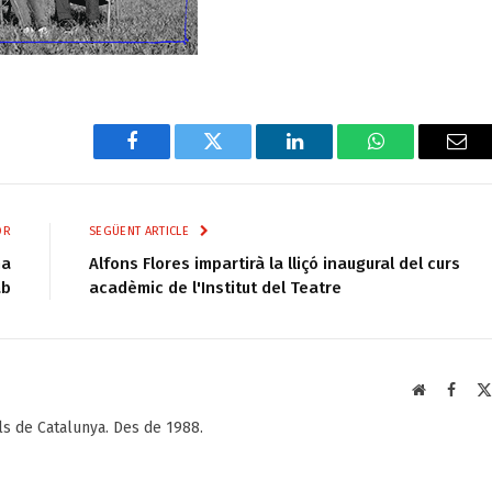
Facebook
Twitter
LinkedIn
WhatsApp
Ema
OR
SEGÜENT ARTICLE
na
Alfons Flores impartirà la lliçó inaugural del curs
ab
acadèmic de l'Institut del Teatre
Web
Faceb
als de Catalunya. Des de 1988.