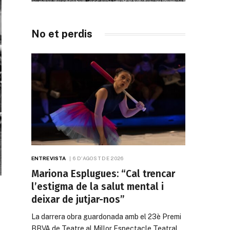
No et perdis
ENTREVISTA
6 D'AGOST DE 2026
Mariona Esplugues: “Cal trencar
l’estigma de la salut mental i
deixar de jutjar-nos”
La darrera obra guardonada amb el 23è Premi
BBVA de Teatre al Millor Espectacle Teatral…