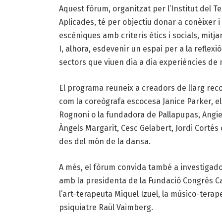
Aquest fòrum, organitzat per l’Institut del T
Aplicades, té per objectiu donar a conèixer 
escèniques amb criteris ètics i socials, mitj
I, alhora, esdevenir un espai per a la reflexi
sectors que viuen dia a dia experiències de mi
El programa reuneix a creadors de llarg recor
com la coreògrafa escocesa Janice Parker, els
Rognoni o la fundadora de Pallapupas, Angie
Àngels Margarit, Cesc Gelabert, Jordi Cortés
des del món de la dansa.
A més, el fòrum convida també a investigad
amb la presidenta de la Fundació Congrés Cat
l’art-terapeuta Miquel Izuel, la músico-tera
psiquiatre Raül Vaimberg.