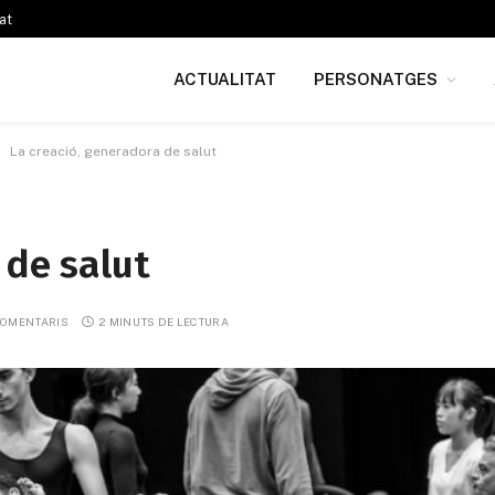
at
ACTUALITAT
PERSONATGES
La creació, generadora de salut
 de salut
COMENTARIS
2 MINUTS DE LECTURA