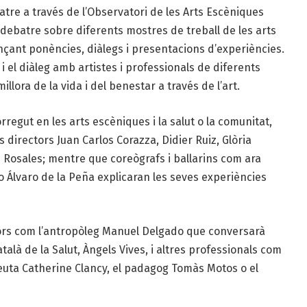
eatre a través de l’Observatori de les Arts Escèniques
i debatre sobre diferents mostres de treball de les arts
ançant ponències, diàlegs i presentacions d’experiències.
ó i el diàleg amb artistes i professionals de diferents
llora de la vida i del benestar a través de l’art.
regut en les arts escèniques i la salut o la comunitat,
 directors Juan Carlos Corazza, Didier Ruiz, Glòria
 Rosales; mentre que coreògrafs i ballarins com ara
 o Álvaro de la Peña explicaran les seves experiències
ors com l’antropòleg Manuel Delgado que conversarà
alà de la Salut, Àngels Vives, i altres professionals com
peuta Catherine Clancy, el padagog Tomàs Motos o el