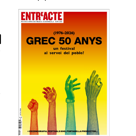
il
ook
X
(Twitter)