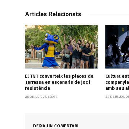
Articles Relacionats
El TNT converteix les places de
Cultura es
Terrassa en escenaris de joc i
companyia
resistència
amb seu a
28 DE JULIOL DE 2026
27 DE JULIOL D
DEIXA UN COMENTARI