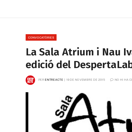
CONVOCATÒRIES
La Sala Atrium i Nau 
edició del DespertaLa
PER
ENTREACTE
19 DE NOVEMBRE DE 2015
NO HI HA 